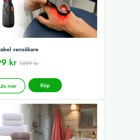
tabel vensökare
9 kr
1499 kr
Köp
Läs mer