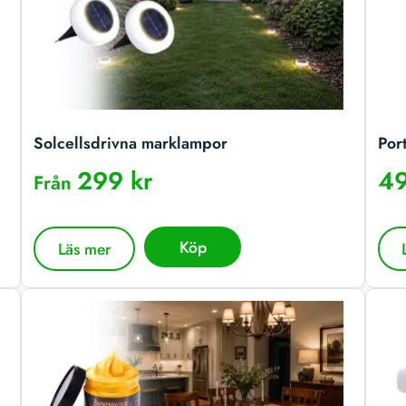
Solcellsdrivna marklampor
Por
299 kr
49
Från
Köp
Läs mer