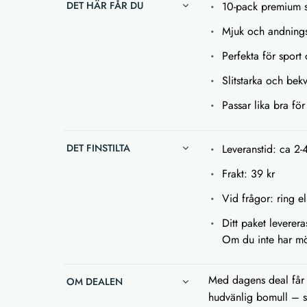
DET HÄR FÅR DU
10-pack premium s
Mjuk och andning
Perfekta för sport
Slitstarka och be
Passar lika bra fö
DET FINSTILTA
Leveranstid: ca 2-
Frakt: 39 kr
Vid frågor: ring el
Ditt paket leverer
Om du inte har möj
Med dagens deal får 
OM DEALEN
hudvänlig bomull – s