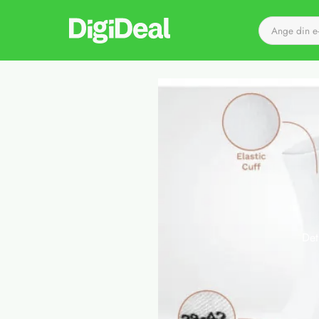
Till startsidan
Det