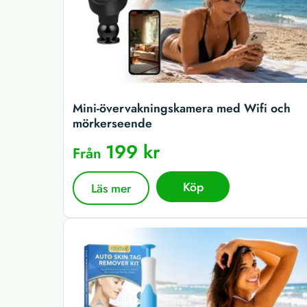
Mini-övervakningskamera med Wifi och
mörkerseende
199 kr
Från
Köp
Läs mer