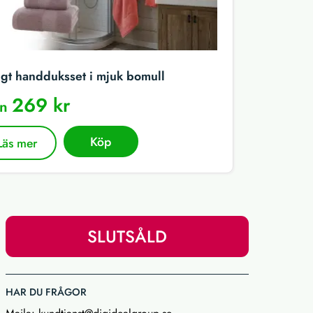
igt handduksset i mjuk bomull
269 kr
ån
Köp
Läs mer
SLUTSÅLD
HAR DU FRÅGOR