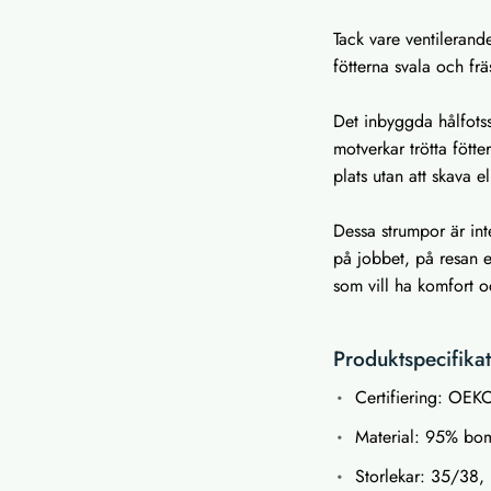
Tack vare ventilerand
fötterna svala och fr
Det inbyggda hålfotss
motverkar trötta fötte
plats utan att skava e
Dessa strumpor är int
på jobbet, på resan e
som vill ha komfort o
Produktspecifika
Certifiering: OE
Material: 95% bo
Storlekar: 35/38