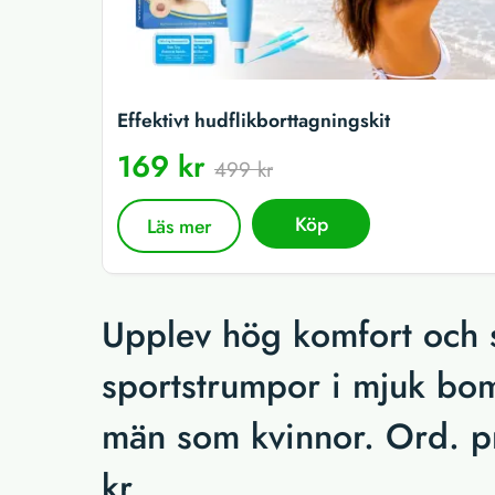
Effektivt hudflikborttagningskit
169 kr
499 kr
Köp
Läs mer
Upplev hög komfort och s
sportstrumpor i mjuk bomu
män som kvinnor. Ord. pr
kr