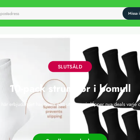
SLUTSÅLD
10-pack strumpor i bomull
 här erbjudandet har tyvärr gått ut, men vi släpper nya deals varje 