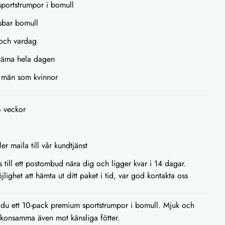
portstrumpor i bomull
sbar bomull
 och vardag
kväma hela dagen
r män som kvinnor
4 veckor
ler maila till vår kundtjänst
as till ett postombud nära dig och ligger kvar i 14 dagar.
lighet att hämta ut ditt paket i tid, var god kontakta oss
du ett 10-pack premium sportstrumpor i bomull. Mjuk och
konsamma även mot känsliga fötter.