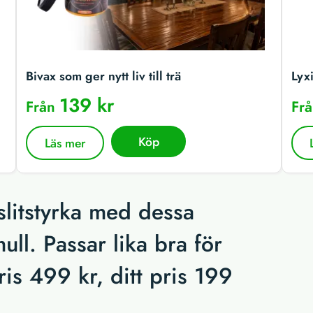
Bivax som ger nytt liv till trä
Lyx
139 kr
Från
Fr
Köp
Läs mer
litstyrka med dessa
ll. Passar lika bra för
is 499 kr, ditt pris 199