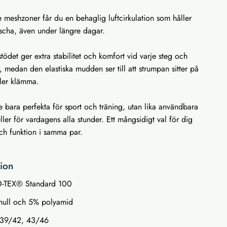
e meshzoner får du en behaglig luftcirkulation som håller
äscha, även under längre dagar.
tödet ger extra stabilitet och komfort vid varje steg och
r, medan den elastiska mudden ser till att strumpan sitter på
ller klämma.
e bara perfekta för sport och träning, utan lika användbara
ller för vardagens alla stunder. Ett mångsidigt val för dig
ch funktion i samma par.
tion
KO-TEX® Standard 100
mull och 5% polyamid
, 39/42, 43/46