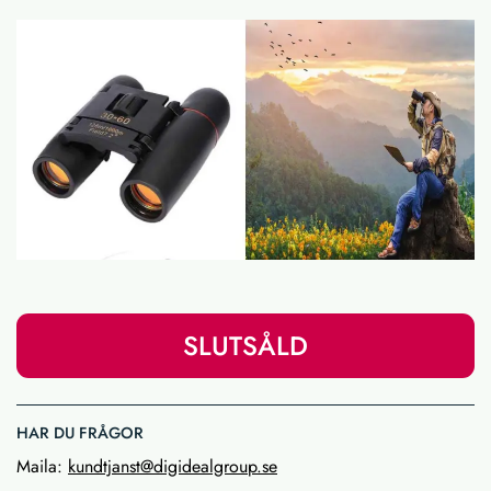
SLUTSÅLD
HAR DU FRÅGOR
Maila:
kundtjanst@digidealgroup.se