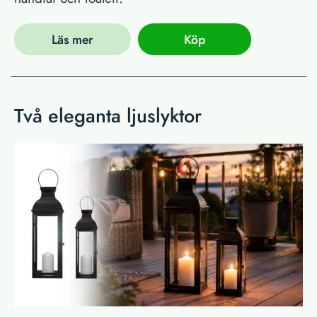
Läs mer
Köp
Två eleganta ljuslyktor