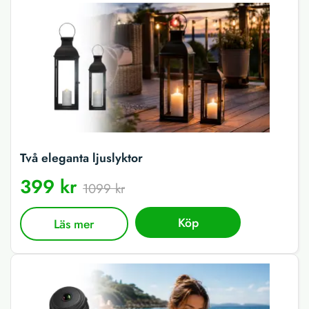
Två eleganta ljuslyktor
399 kr
1099 kr
Köp
Läs mer