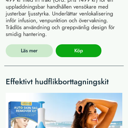
uppladdningsbar handhållen vensökare med
justerbar ljusstyrka. Underlättar venlokalisering
inför infusion, venpunktion och övervakning.
Trådlös användning och greppvänlig design för
smidig hantering.
Läs mer
Köp
Effektivt hudflikborttagningskit