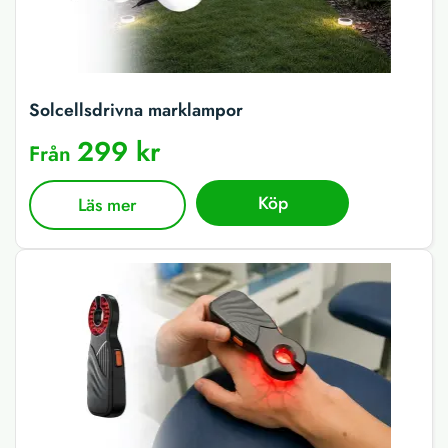
Solcellsdrivna marklampor
299 kr
Från
Köp
Läs mer