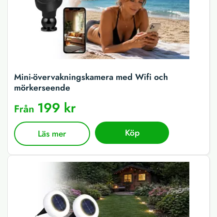
Mini-övervakningskamera med Wifi och
mörkerseende
199 kr
Från
Köp
Läs mer