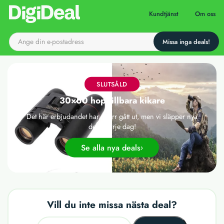
Till startsidan
Kundtjänst
Om oss
SLUTSÅLD
30×60 hopfällbara kikare
Det här erbjudandet har tyvärr gått ut, men vi släpper nya
deals varje dag!
Se alla nya deals
Vill du inte missa nästa deal?