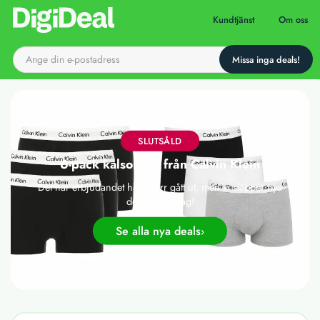
Till startsidan
Kundtjänst
Om oss
SLUTSÅLD
6-pack kalsonger från Calvin Klein
Det här erbjudandet har tyvärr gått ut, men vi släpper nya
deals varje dag!
Se alla nya deals