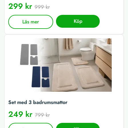
299 kr
999 kr
Köp
Läs mer
Set med 3 badrumsmattor
249 kr
799 kr