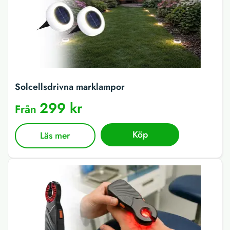
Solcellsdrivna marklampor
299 kr
Från
Köp
Läs mer