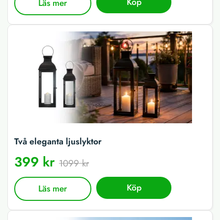
Köp
Läs mer
Två eleganta ljuslyktor
399 kr
1099 kr
Köp
Läs mer