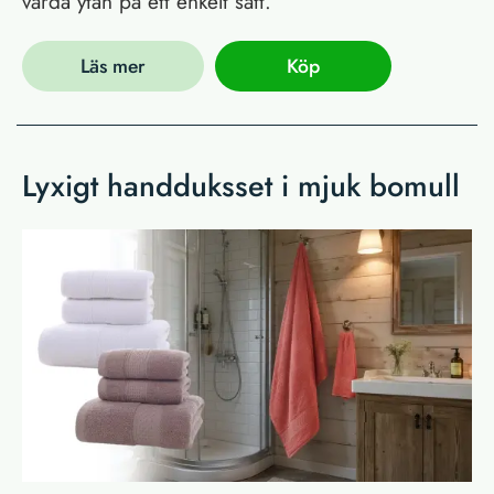
vårda ytan på ett enkelt sätt.
Läs mer
Köp
Lyxigt handduksset i mjuk bomull