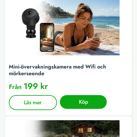
Mini-övervakningskamera med Wifi och
mörkerseende
199 kr
Från
Köp
Läs mer