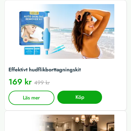
Effektivt hudflikborttagningskit
169 kr
499 kr
Köp
Läs mer