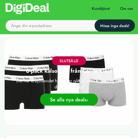
Till startsidan
Kundtjänst
Om oss
SLUTSÅLD
6-pack kalsonger från Calvin Klein
Det här erbjudandet har tyvärr gått ut, men vi släpper nya
deals varje dag!
Se alla nya deals