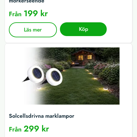
mörkerseende
199 kr
Från
Köp
Läs mer
Solcellsdrivna marklampor
299 kr
Från