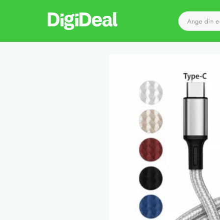
Till startsidan
Det