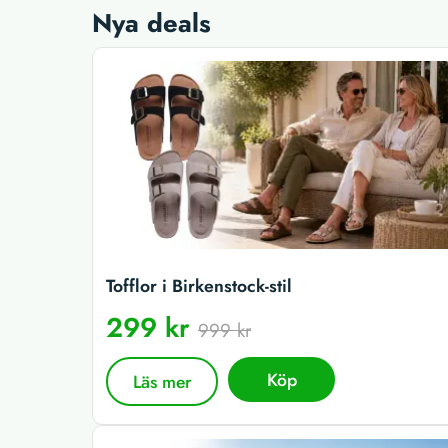
Nya deals
Tofflor i Birkenstock-stil
299 kr
999 kr
Köp
Läs mer