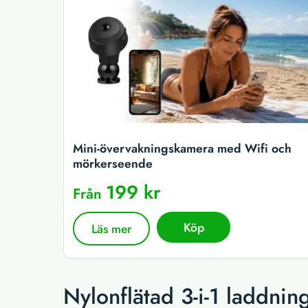
Mini-övervakningskamera med Wifi och
mörkerseende
199 kr
Från
Köp
Läs mer
Nylonflätad 3-i-1 laddnin