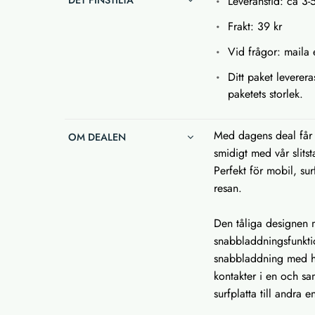
DET FINSTILTA
Leveranstid: ca 3-
Frakt: 39 kr
Vid frågor: maila e
Ditt paket leverera
paketets storlek.
Med dagens deal får 
OM DEALEN
smidigt med vår slits
Perfekt för mobil, su
resan.
Den tåliga designen m
snabbladdningsfunkti
snabbladdning med hö
kontakter i en och s
surfplatta till andra