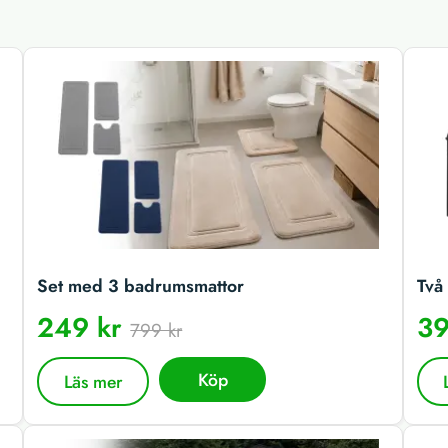
Set med 3 badrumsmattor
Två 
249 kr
39
799 kr
Köp
Läs mer