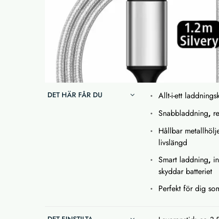
DET HÄR FÅR DU
Allt-i-ett laddning
Snabbladdning
,
r
Hållbar metallhölj
livslängd
Smart laddning
,
i
skyddar batteriet
Perfekt för dig so