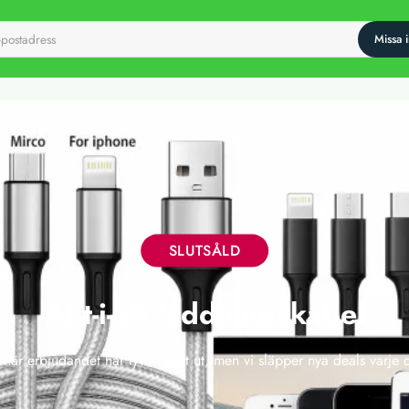
SLUTSÅLD
Allt-i-ett laddningskabel
 här erbjudandet har tyvärr gått ut, men vi släpper nya deals varje 