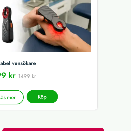
tabel vensökare
9 kr
1499 kr
Köp
Läs mer