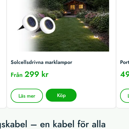
Solcellsdrivna marklampor
Por
299 kr
49
Från
Köp
Läs mer
gskabel – en kabel för alla