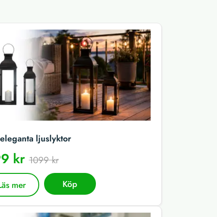
eleganta ljuslyktor
9 kr
1099 kr
Köp
Läs mer