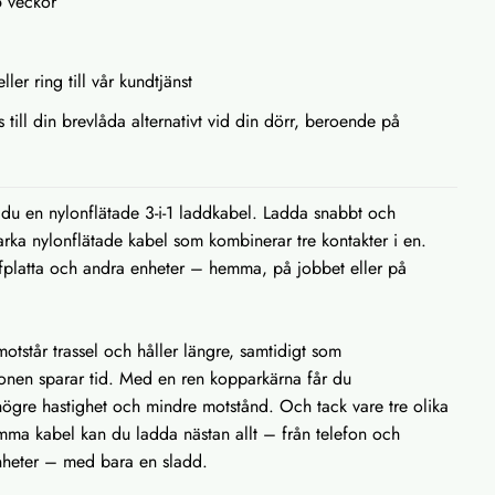
5 veckor
ller ring till vår kundtjänst
s till din brevlåda alternativt vid din dörr, beroende på
du en nylonflätade 3-i-1 laddkabel. Ladda snabbt och
tarka nylonflätade kabel som kombinerar tre kontakter i en.
rfplatta och andra enheter – hemma, på jobbet eller på
otstår trassel och håller längre, samtidigt som
onen sparar tid. Med en ren kopparkärna får du
gre hastighet och mindre motstånd. Och tack vare tre olika
amma kabel kan du ladda nästan allt – från telefon och
 enheter – med bara en sladd.