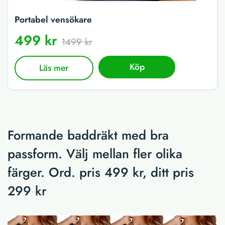
Portabel vensökare
499 kr
1499 kr
Köp
Läs mer
Formande baddräkt med bra
passform. Välj mellan fler olika
färger. Ord. pris 499 kr, ditt pris
299 kr