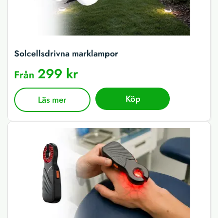
Solcellsdrivna marklampor
299 kr
Från
Köp
Läs mer