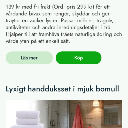
139 kr med fri frakt (Ord. pris 299 kr) för ett
vårdande bivax som rengör, skyddar och ger
träytor en vacker lyster. Passar möbler, trägolv,
antikviteter och andra inredningsdetaljer i trä.
Hjälper till att framhäva träets naturliga ådring och
vårda ytan på ett enkelt sätt.
Läs mer
Köp
Lyxigt handduksset i mjuk bomull