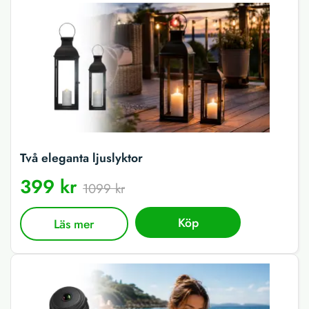
Två eleganta ljuslyktor
399 kr
1099 kr
Köp
Läs mer