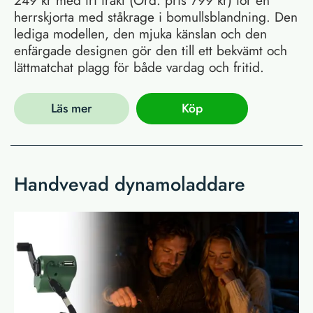
249 kr med fri frakt (Ord. pris 799 kr) för en
herrskjorta med ståkrage i bomullsblandning. Den
lediga modellen, den mjuka känslan och den
enfärgade designen gör den till ett bekvämt och
lättmatchat plagg för både vardag och fritid.
Läs mer
Köp
Handvevad dynamoladdare