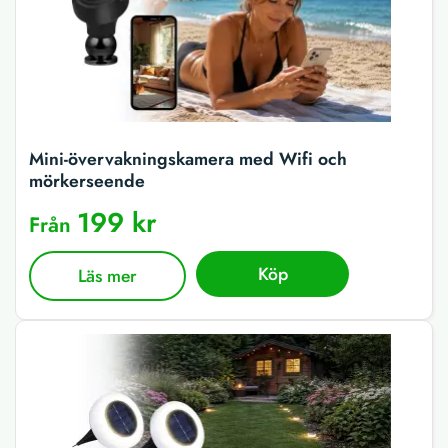
Mini-övervakningskamera med Wifi och
mörkerseende
199 kr
Från
Köp
Läs mer