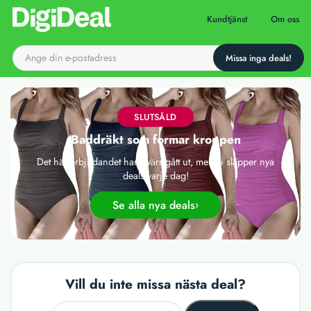
Till startsidan
Kundtjänst
Om oss
SLUTSÅLD
Baddräkt som formar kroppen
Det här erbjudandet har tyvärr gått ut, men vi släpper nya
deals varje dag!
Se alla nya deals
Vill du inte missa nästa deal?