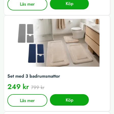
Köp
Läs mer
Set med 3 badrumsmattor
249 kr
799 kr
Köp
Läs mer