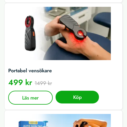
Portabel vensökare
499 kr
1499 kr
Köp
Läs mer