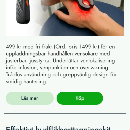
499 kr med fri frakt (Ord. pris 1499 kr) för en
uppladdningsbar handhållen vensökare med
justerbar ljusstyrka. Underlättar venlokalisering
inför infusion, venpunktion och övervakning.
Trådlös användning och greppvänlig design för
smidig hantering.
Läs mer
Köp
Effektivt hudflikborttagningskit