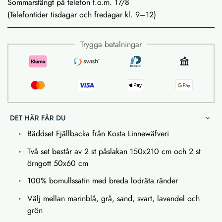
Sommarstängt på telefon t.o.m. 17/8
(Telefontider tisdagar och fredagar kl. 9–12)
Trygga betalningar
DET HÄR FÅR DU
Bäddset Fjällbacka från Kosta Linnewäfveri
Två set består av 2 st påslakan 150x210 cm och 2 st
örngott 50x60 cm
100% bomullssatin med breda lodräta ränder
Välj mellan marinblå, grå, sand, svart, lavendel och
grön