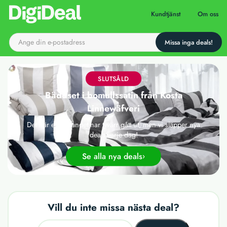
Till startsidan
Kundtjänst
Om oss
SLUTSÅLD
Bäddset i bomullssatin från Kosta
Linnewäfveri
Det här erbjudandet har tyvärr gått ut, men vi släpper nya
deals varje dag!
Se alla nya deals
Vill du inte missa nästa deal?