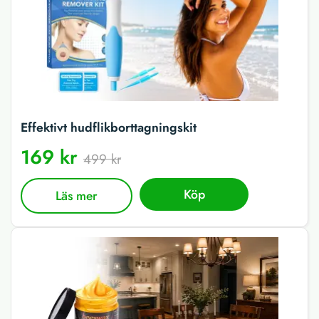
Effektivt hudflikborttagningskit
169 kr
499 kr
Köp
Läs mer