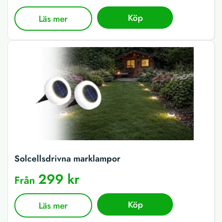
Köp
Läs mer
Solcellsdrivna marklampor
299 kr
Från
Köp
Läs mer