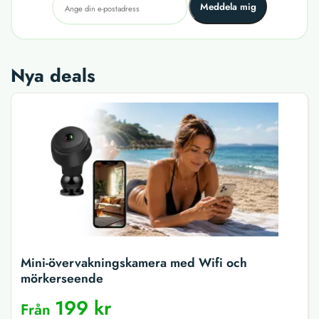
Meddela mig
Nya deals
Mini-övervakningskamera med Wifi och
mörkerseende
199 kr
Från