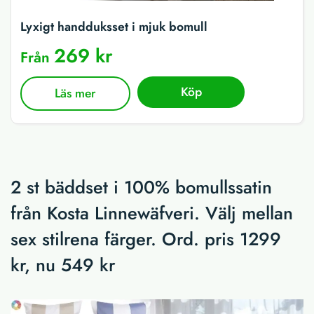
Lyxigt handduksset i mjuk bomull
269 kr
Från
Köp
Läs mer
2 st bäddset i 100% bomullssatin
från Kosta Linnewäfveri. Välj mellan
sex stilrena färger. Ord. pris 1299
kr, nu 549 kr