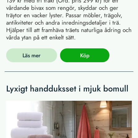
139 kr med fri frakt (Ord. pris 299 kr) för ett
vårdande bivax som rengör, skyddar och ger
träytor en vacker lyster. Passar möbler, trägolv,
antikviteter och andra inredningsdetaljer i trä.
Hjälper till att framhäva träets naturliga ådring och
vårda ytan på ett enkelt sätt.
Läs mer
Köp
Lyxigt handduksset i mjuk bomull