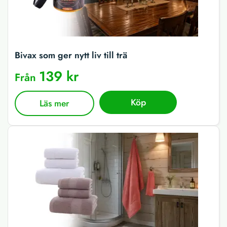
Bivax som ger nytt liv till trä
139 kr
Från
Köp
Läs mer