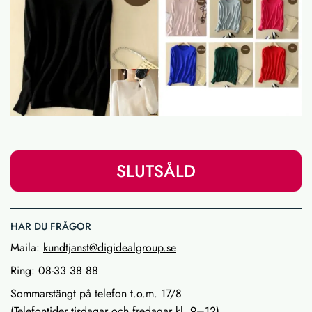
SLUTSÅLD
HAR DU FRÅGOR
Maila:
kundtjanst@digidealgroup.se
Ring: 08-33 38 88
Sommarstängt på telefon t.o.m. 17/8
(Telefontider tisdagar och fredagar kl. 9–12)