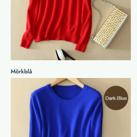
Mörkblå