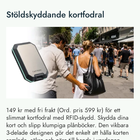
Stöldskyddande kortfodral
149 kr med fri frakt (Ord. pris 599 kr) för ett
slimmat kortfodral med RFID-skydd. Skydda dina
kort och slipp klumpiga plånböcker. Den vikbara
3-delade designen gör det enkelt att hålla korten
samlade, säkra och nära till hands i vardagen.