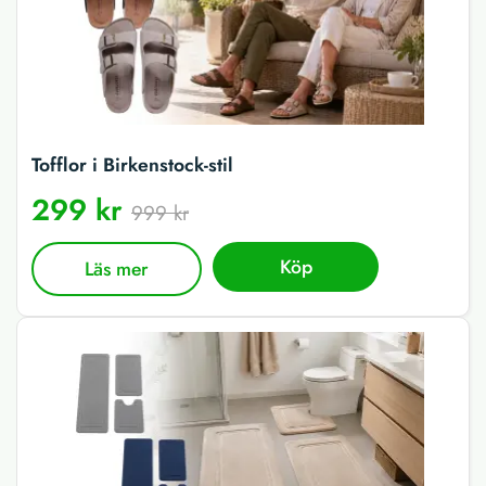
Tofflor i Birkenstock-stil
299 kr
999 kr
Köp
Läs mer