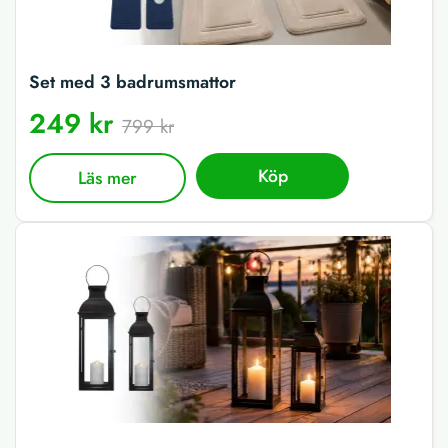
Set med 3 badrumsmattor
249 kr
799 kr
Köp
Läs mer