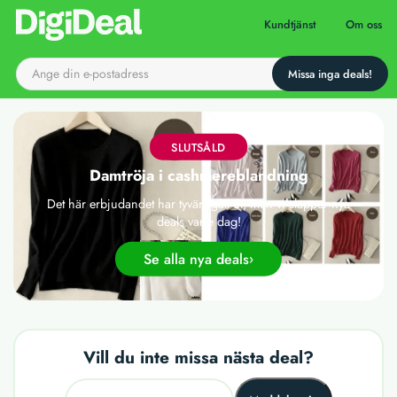
Till startsidan
Kundtjänst
Om oss
SLUTSÅLD
Damtröja i cashmereblandning
Det här erbjudandet har tyvärr gått ut, men vi släpper nya
deals varje dag!
Se alla nya deals
Vill du inte missa nästa deal?