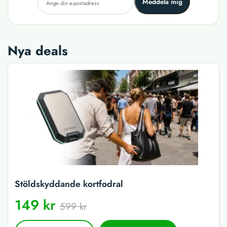
Meddela mig
Nya deals
Stöldskyddande kortfodral
149 kr
599 kr