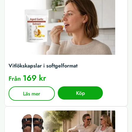
Vitlökskapslar i softgelformat
169 kr
Från
Köp
Läs mer