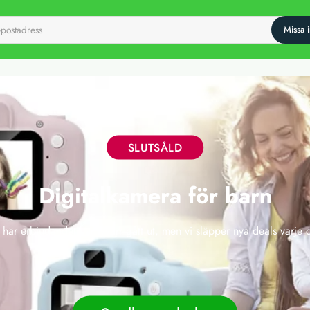
SLUTSÅLD
Digitalkamera för barn
 här erbjudandet har tyvärr gått ut, men vi släpper nya deals varje 