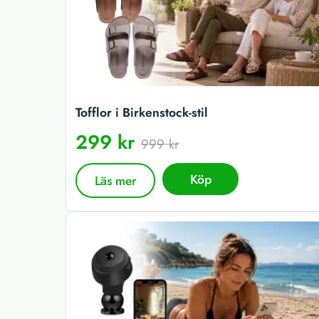
Tofflor i Birkenstock-stil
299 kr
999 kr
Köp
Läs mer