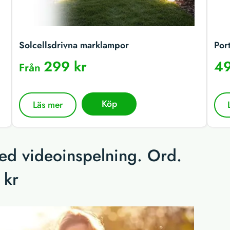
Solcellsdrivna marklampor
Por
299 kr
49
Från
Köp
Läs mer
ed videoinspelning. Ord.
9 kr