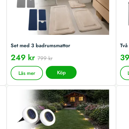
Set med 3 badrumsmattor
Två 
249 kr
39
799 kr
Köp
Läs mer