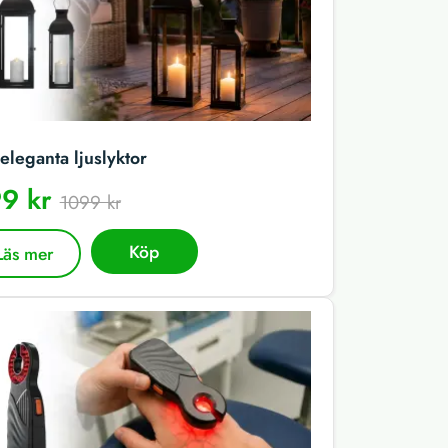
eleganta ljuslyktor
9 kr
1099 kr
Köp
Läs mer