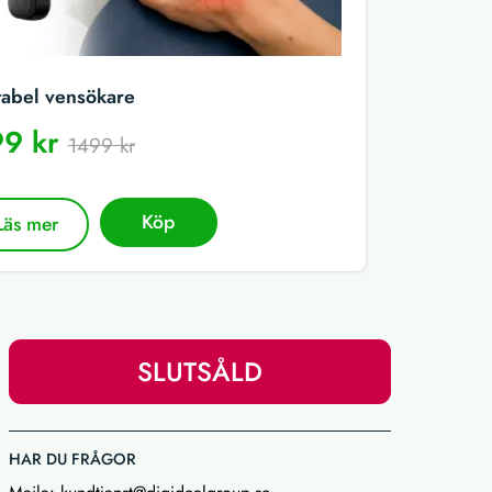
tabel vensökare
9 kr
1499 kr
Köp
Läs mer
SLUTSÅLD
HAR DU FRÅGOR