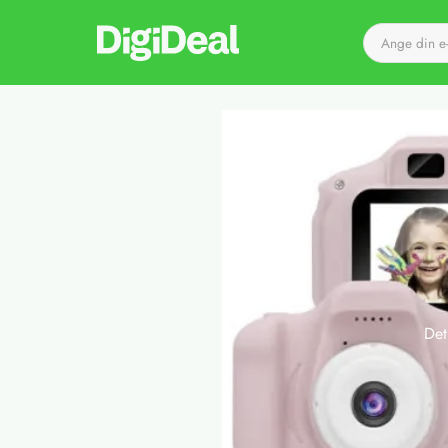
Till startsidan
Det