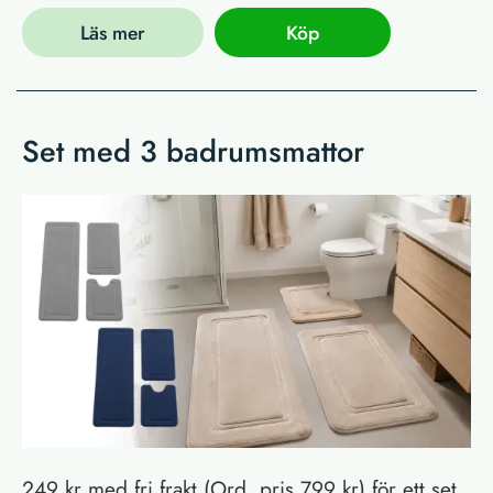
Läs mer
Köp
Set med 3 badrumsmattor
249 kr med fri frakt (Ord. pris 799 kr) för ett set