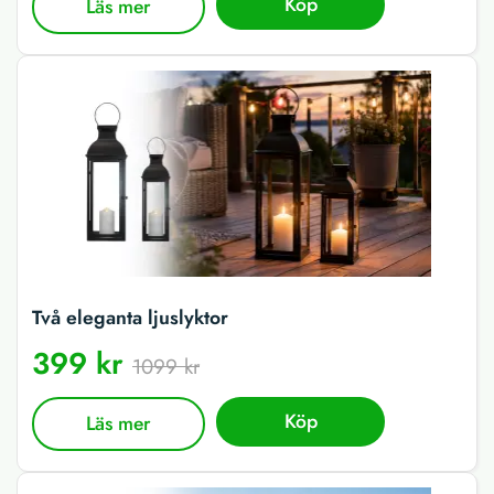
Köp
Läs mer
Två eleganta ljuslyktor
399 kr
1099 kr
Köp
Läs mer