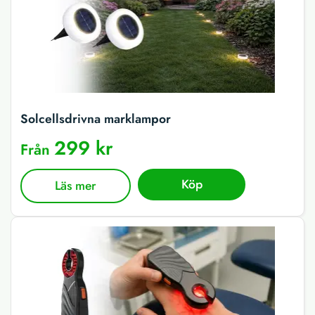
Solcellsdrivna marklampor
299 kr
Från
Köp
Läs mer