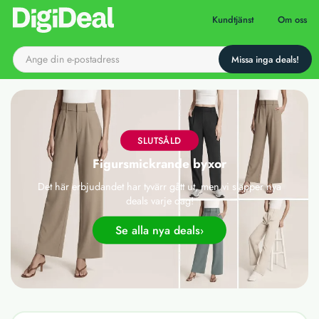
Till startsidan
Kundtjänst
Om oss
SLUTSÅLD
Figursmickrande byxor
Det här erbjudandet har tyvärr gått ut, men vi släpper nya
deals varje dag!
Se alla nya deals