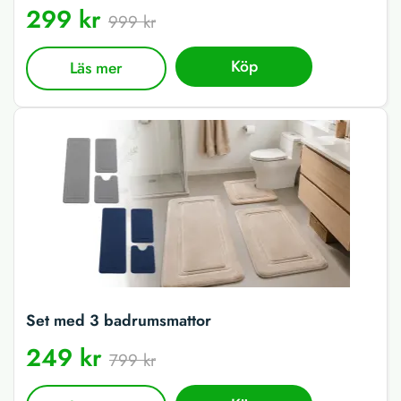
299 kr
999 kr
Köp
Läs mer
Set med 3 badrumsmattor
249 kr
799 kr