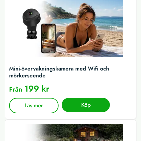
Mini-övervakningskamera med Wifi och
mörkerseende
199 kr
Från
Köp
Läs mer