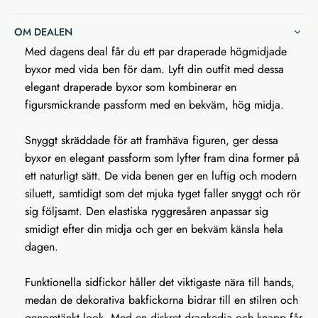
OM DEALEN
Med dagens deal får du ett par draperade högmidjade
byxor med vida ben för dam. Lyft din outfit med dessa
elegant draperade byxor som kombinerar en
figursmickrande passform med en bekväm, hög midja.
Snyggt skräddade för att framhäva figuren, ger dessa
byxor en elegant passform som lyfter fram dina former på
ett naturligt sätt. De vida benen ger en luftig och modern
siluett, samtidigt som det mjuka tyget faller snyggt och rör
sig följsamt. Den elastiska ryggresåren anpassar sig
smidigt efter din midja och ger en bekväm känsla hela
dagen.
Funktionella sidfickor håller det viktigaste nära till hands,
medan de dekorativa bakfickorna bidrar till en stilren och
genomtänkt look. Med en diskret dragkedja och knapp får