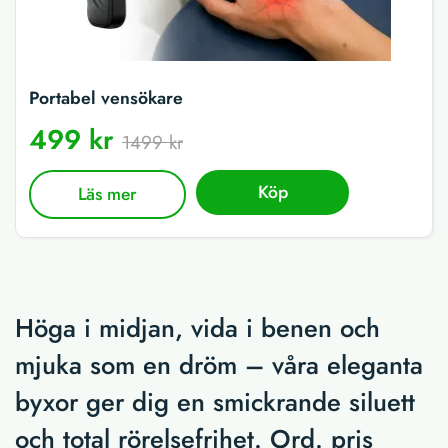
Portabel vensökare
499 kr
1499 kr
Köp
Läs mer
Höga i midjan, vida i benen och
mjuka som en dröm – våra eleganta
byxor ger dig en smickrande siluett
och total rörelsefrihet. Ord. pris