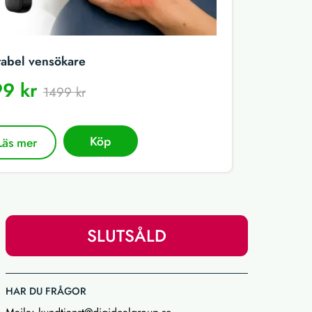
tabel vensökare
9 kr
1499 kr
Köp
Läs mer
SLUTSÅLD
HAR DU FRÅGOR