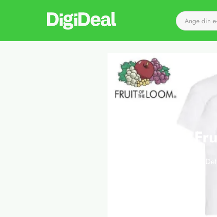
Till startsidan
Fru
Det