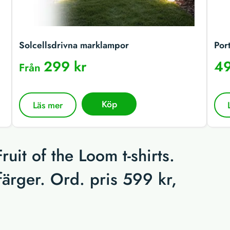
Solcellsdrivna marklampor
Por
299 kr
49
Från
Köp
Läs mer
uit of the Loom t-shirts.
 färger. Ord. pris 599 kr,