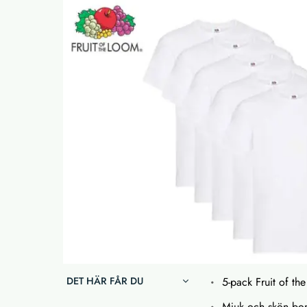
DET HÄR FÅR DU
5-pack Fruit of the
Mjuk och skön bo