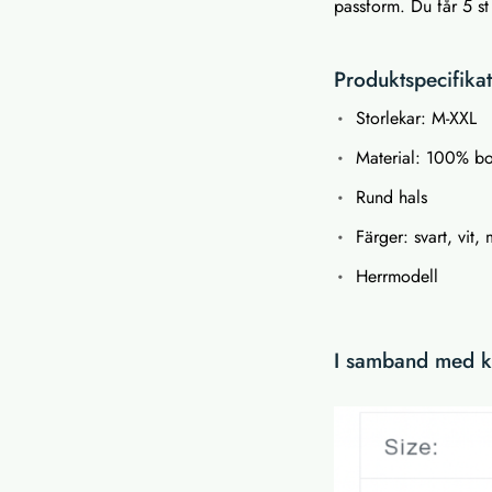
passform. Du får 5 st 
Produktspecifika
Storlekar: M-XXL
Material: 100% bo
Rund hals
Färger: svart, vit,
Herrmodell
I samband med kö