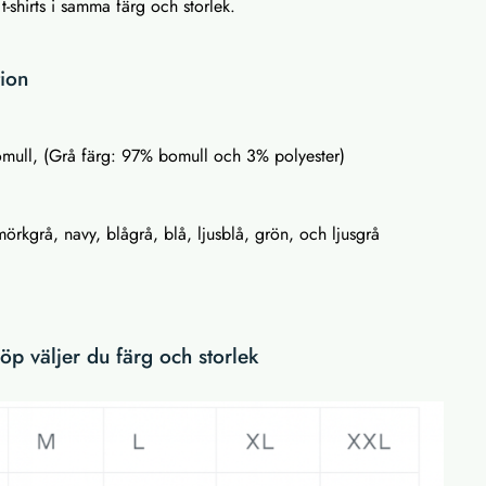
t-shirts i samma färg och storlek.
tion
mull, (Grå färg: 97% bomull och 3% polyester)
 mörkgrå, navy, blågrå, blå, ljusblå, grön, och ljusgrå
p väljer du färg och storlek