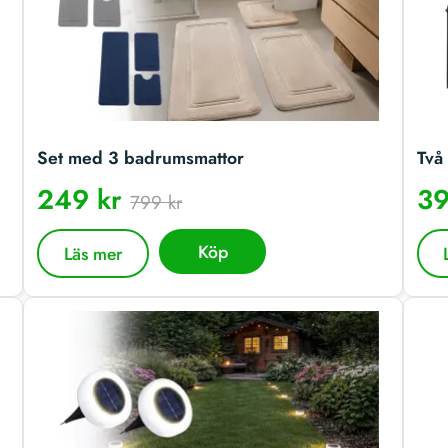
Set med 3 badrumsmattor
Två 
249 kr
39
799 kr
Köp
Läs mer