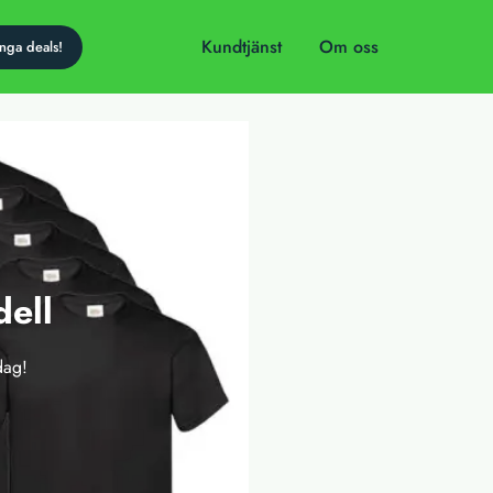
Kundtjänst
Om oss
dell
dag!