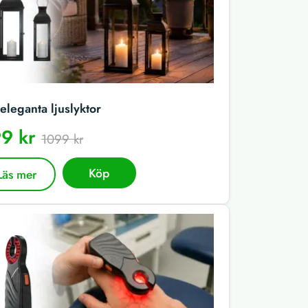
eleganta ljuslyktor
9 kr
1099 kr
Köp
Läs mer