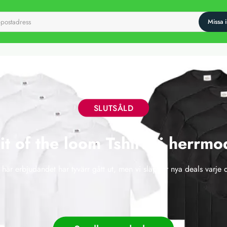
SLUTSÅLD
it of the loom Tshirts i herrmo
 här erbjudandet har tyvärr gått ut, men vi släpper nya deals varje 