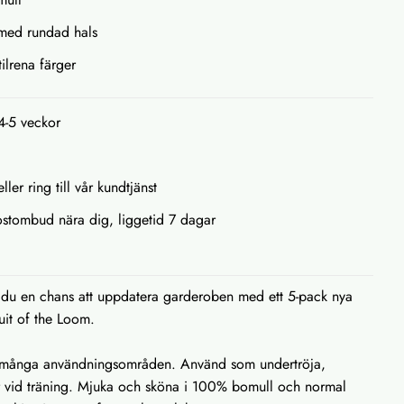
med rundad hals
tilrena färger
 4-5 veckor
ller ring till vår kundtjänst
 postombud nära dig, liggetid 7 dagar
du en chans att uppdatera garderoben med ett 5-pack nya
Fruit of the Loom.
ed många användningsområden. Använd som undertröja,
ler vid träning. Mjuka och sköna i 100% bomull och normal