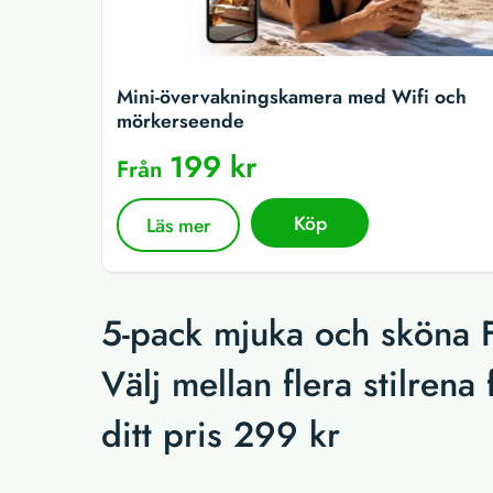
Mini-övervakningskamera med Wifi och
mörkerseende
199 kr
Från
Köp
Läs mer
5-pack mjuka och sköna Fr
Välj mellan flera stilrena
ditt pris 299 kr