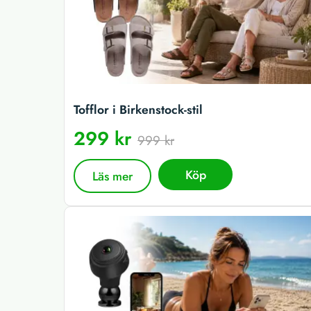
Tofflor i Birkenstock-stil
299 kr
999 kr
Köp
Läs mer