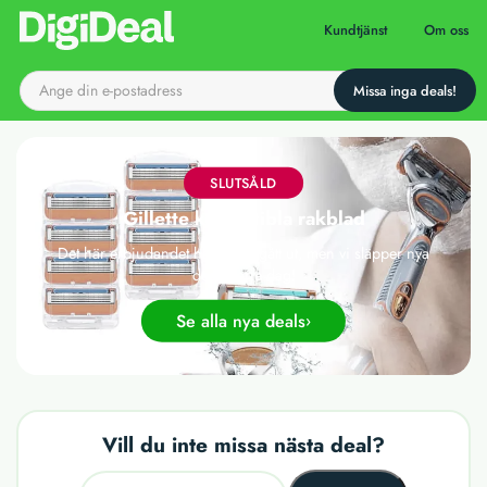
Till startsidan
Kundtjänst
Om oss
SLUTSÅLD
Gillette kompatibla rakblad
Det här erbjudandet har tyvärr gått ut, men vi släpper nya
deals varje dag!
Se alla nya deals
Vill du inte missa nästa deal?