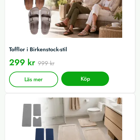
Tofflor i Birkenstock-stil
299 kr
999 kr
Köp
Läs mer