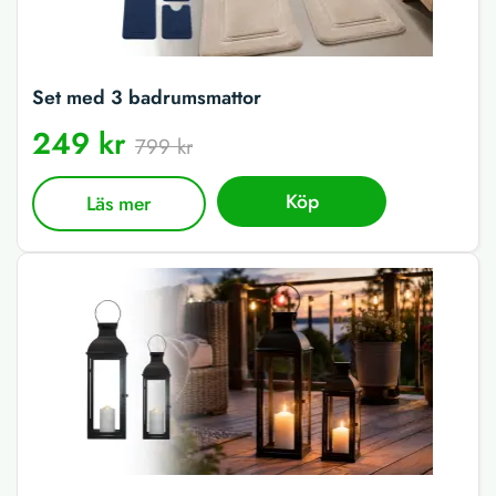
Set med 3 badrumsmattor
249 kr
799 kr
Köp
Läs mer