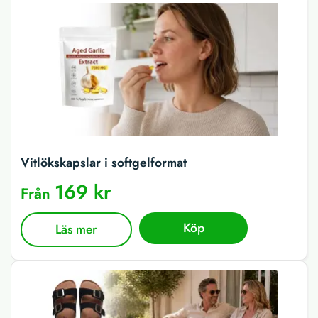
Vitlökskapslar i softgelformat
169 kr
Från
Köp
Läs mer