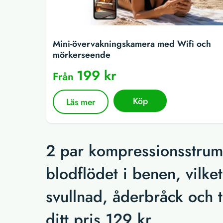
Mini-övervakningskamera med Wifi och
mörkerseende
199 kr
Från
Köp
Läs mer
2 par kompressionsstrum
blodflödet i benen, vilke
svullnad, åderbråck och t
ditt pris 129 kr