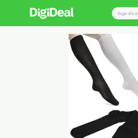
Till startsidan
Det