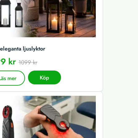
eleganta ljuslyktor
9 kr
1099 kr
Köp
Läs mer