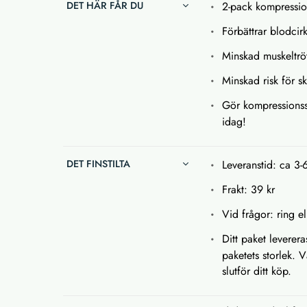
DET HÄR FÅR DU
2-pack kompressi
Förbättrar blodcir
Minskad muskeltröt
Minskad risk för s
Gör kompressionsstr
idag!
DET FINSTILTA
Leveranstid: ca 3-
Frakt: 39 kr
Vid frågor: ring el
Ditt paket leverera
paketets storlek. 
slutför ditt köp.