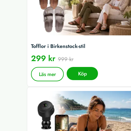
Tofflor i Birkenstock-stil
299 kr
999 kr
Köp
Läs mer