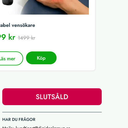
tabel vensökare
9 kr
1499 kr
Köp
Läs mer
SLUTSÅLD
HAR DU FRÅGOR