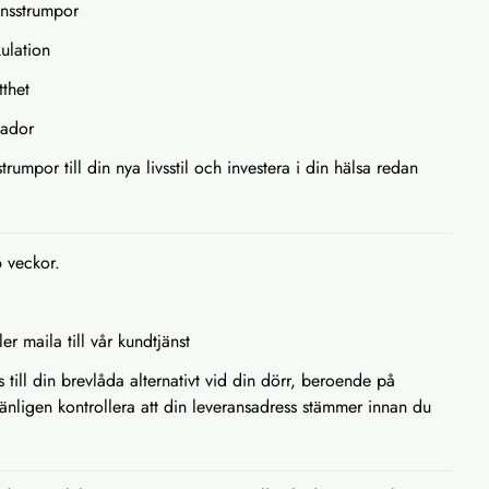
onsstrumpor
kulation
thet
kador
umpor till din nya livsstil och investera i din hälsa redan
6 veckor.
ler maila till vår kundtjänst
s till din brevlåda alternativt vid din dörr, beroende på
Vänligen kontrollera att din leveransadress stämmer innan du