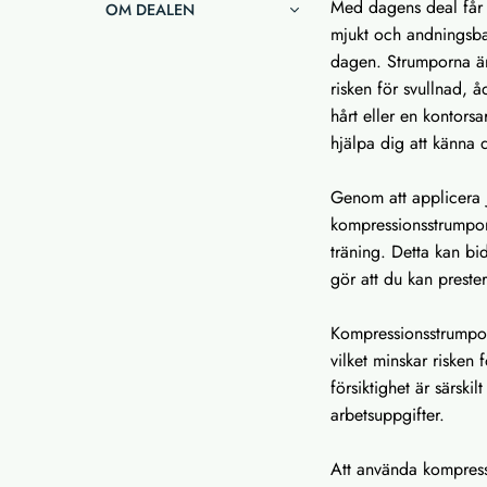
Med dagens deal får 
OM DEALEN
mjukt och andningsba
dagen. Strumporna är 
risken för svullnad, 
hårt eller en kontors
hjälpa dig att känna 
Genom att applicera 
kompressionsstrumpor 
träning. Detta kan bid
gör att du kan preste
Kompressionsstrumpor 
vilket minskar risken
försiktighet är särskil
arbetsuppgifter.
Att använda kompressi