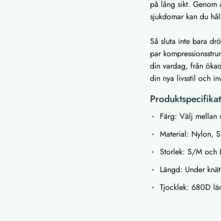
på lång sikt. Genom a
sjukdomar kan du hål
Så sluta inte bara dr
par kompressionsstru
din vardag, från ökad
din nya livsstil och i
Produktspecifika
Färg: Välj mellan s
Material: Nylon, 
Storlek: S/M och 
Längd: Under knät
Tjocklek: 680D läm