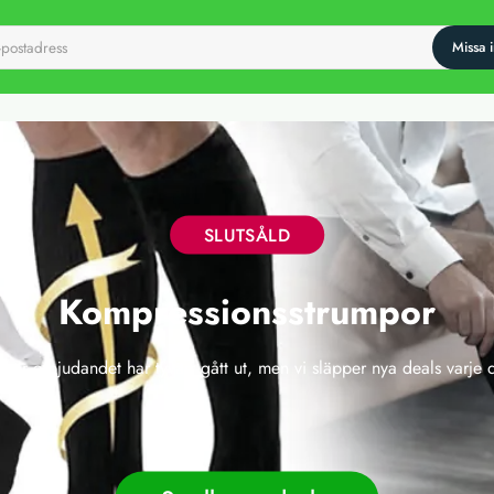
SLUTSÅLD
Kompressionsstrumpor
 här erbjudandet har tyvärr gått ut, men vi släpper nya deals varje 