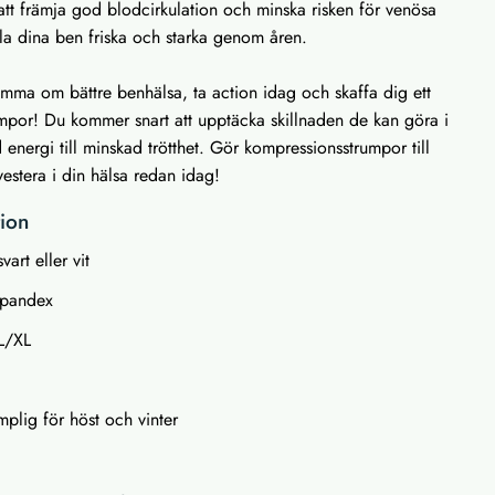
tt främja god blodcirkulation och minska risken för venösa
la dina ben friska och starka genom åren.
ömma om bättre benhälsa, ta action idag och skaffa dig ett
mpor! Du kommer snart att upptäcka skillnaden de kan göra i
 energi till minskad trötthet. Gör kompressionsstrumpor till
nvestera i din hälsa redan idag!
tion
vart eller vit
Spandex
L/XL
plig för höst och vinter