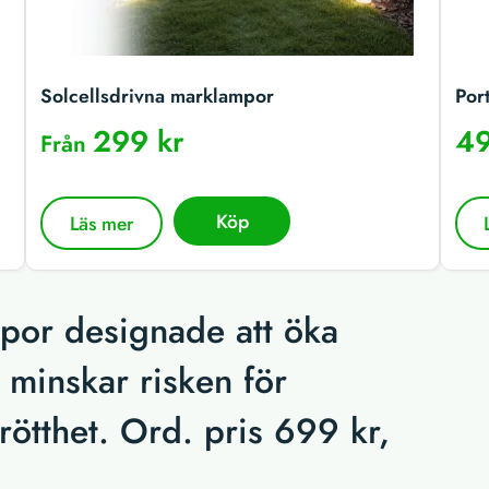
Solcellsdrivna marklampor
Por
299 kr
49
Från
Köp
Läs mer
por designade att öka
t minskar risken för
rötthet. Ord. pris 699 kr,