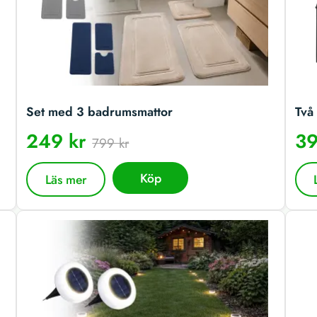
Set med 3 badrumsmattor
Två 
249 kr
39
799 kr
Köp
Läs mer