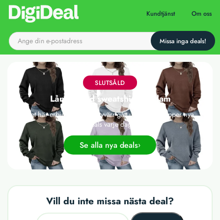
Till startsidan
Kundtjänst
Om oss
SLUTSÅLD
Långärmad sweatshirt för dam
Det här erbjudandet har tyvärr gått ut, men vi släpper nya
deals varje dag!
Se alla nya deals
Vill du inte missa nästa deal?