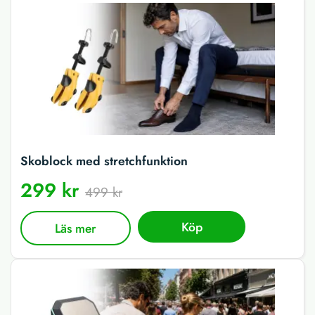
Skoblock med stretchfunktion
299 kr
499 kr
Köp
Läs mer