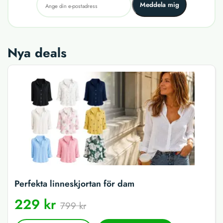
Meddela mig
Nya deals
Perfekta linneskjortan för dam
229 kr
799 kr