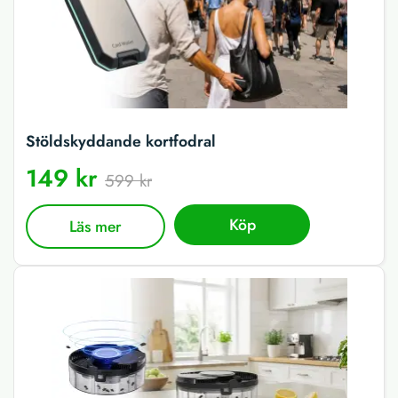
Stöldskyddande kortfodral
149 kr
599 kr
Köp
Läs mer