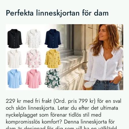
Perfekta linneskjortan för dam
229 kr med fri frakt (Ord. pris 799 kr) för en sval
och skön linneskjorta. Letar du efter det ultimata
nyckelplagget som förenar tidlös stil med
kompromisslös komfort? Denna linneskjorta för
dam är designad för dig som vill ha en välklädd