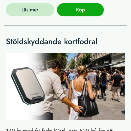
Läs mer
Köp
Stöldskyddande kortfodral
149 kr med fri frakt (Ord. pris 599 kr) för ett