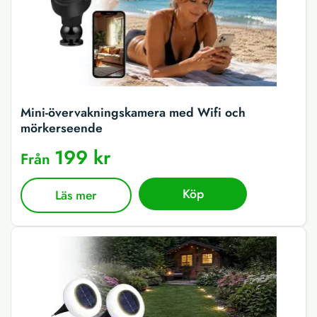
Mini-övervakningskamera med Wifi och
mörkerseende
199 kr
Från
Köp
Läs mer