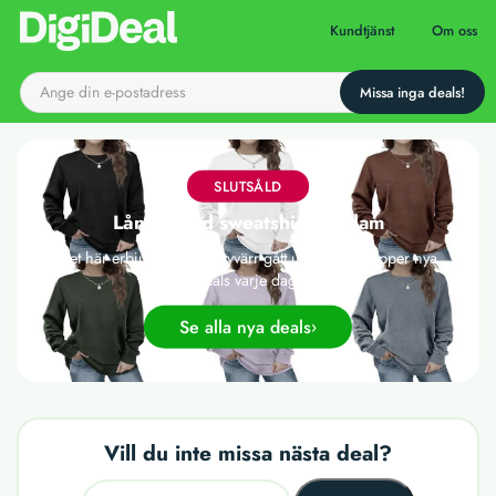
Till startsidan
Kundtjänst
Om oss
SLUTSÅLD
Långärmad sweatshirt för dam
Det här erbjudandet har tyvärr gått ut, men vi släpper nya
deals varje dag!
Se alla nya deals
Vill du inte missa nästa deal?