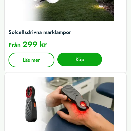
Solcellsdrivna marklampor
299 kr
Från
Köp
Läs mer