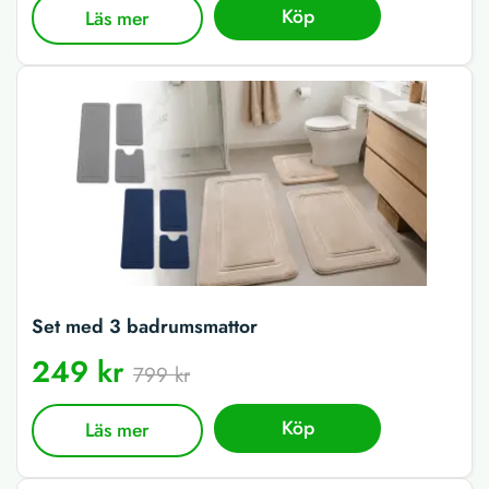
Köp
Läs mer
Set med 3 badrumsmattor
249 kr
799 kr
Köp
Läs mer