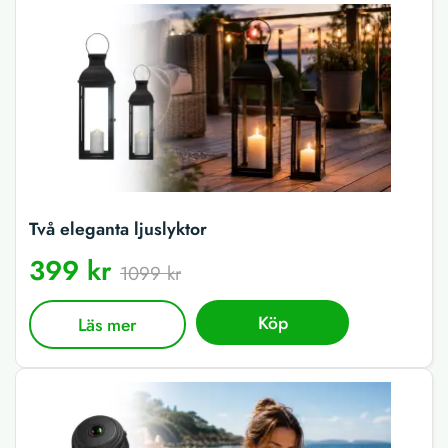
Två eleganta ljuslyktor
399 kr
1099 kr
Köp
Läs mer