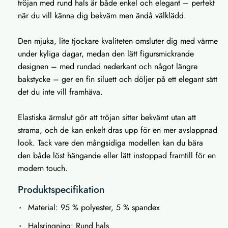
tröjan med rund hals är både enkel och elegant – perfekt
när du vill känna dig bekväm men ändå välklädd.
Den mjuka, lite tjockare kvaliteten omsluter dig med värme
under kyliga dagar, medan den lätt figursmickrande
designen – med rundad nederkant och något längre
bakstycke – ger en fin siluett och döljer på ett elegant sätt
det du inte vill framhäva.
Elastiska ärmslut gör att tröjan sitter bekvämt utan att
strama, och de kan enkelt dras upp för en mer avslappnad
look. Tack vare den mångsidiga modellen kan du bära
den både löst hängande eller lätt instoppad framtill för en
modern touch.
Produktspecifikation
Material: 95 % polyester, 5 % spandex
Halsringning: Rund hals