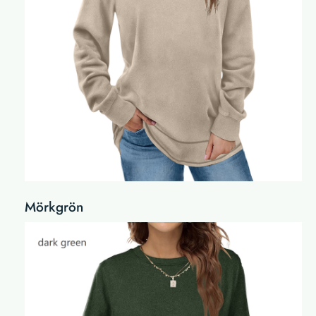
Mörkgrön