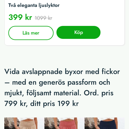
Två eleganta ljuslyktor
399 kr
1099 kr
Köp
Läs mer
Vida avslappnade byxor med fickor
– med en generös passform och
mjukt, följsamt material. Ord. pris
799 kr, ditt pris 199 kr