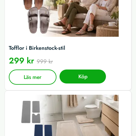
Tofflor i Birkenstock-stil
299 kr
999 kr
Köp
Läs mer