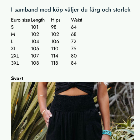
I samband med köp väljer du färg och storlek
Euro size
Length
Hips
Waist
S
101
98
64
M
102
102
68
L
104
106
72
XL
105
110
76
2XL
107
114
80
3XL
108
118
84
Svart