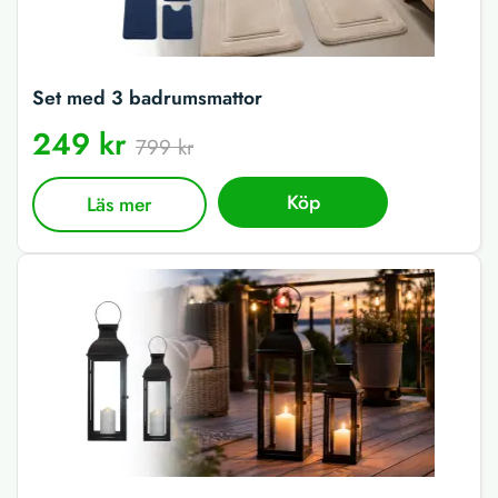
Set med 3 badrumsmattor
249 kr
799 kr
Köp
Läs mer