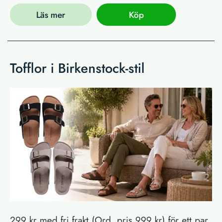
Läs mer
Köp
Tofflor i Birkenstock-stil
299 kr med fri frakt (Ord. pris 999 kr) för ett par