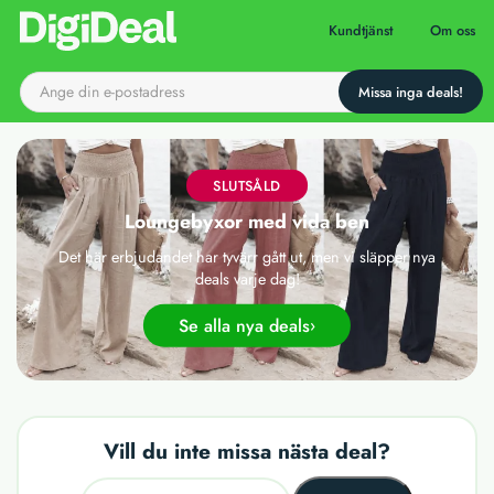
Till startsidan
Kundtjänst
Om oss
SLUTSÅLD
Loungebyxor med vida ben
Det här erbjudandet har tyvärr gått ut, men vi släpper nya
deals varje dag!
Se alla nya deals
Vill du inte missa nästa deal?