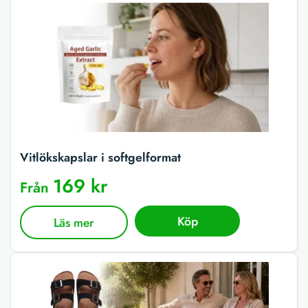
Vitlökskapslar i softgelformat
169 kr
Från
Köp
Läs mer