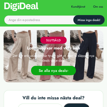
Till startsidan
Kundtjänst
Om oss
SLUTSÅLD
Loungebyxor med vida ben
Det här erbjudandet har tyvärr gått ut, men vi släpper nya
deals varje dag!
Se alla nya deals
Vill du inte missa nästa deal?