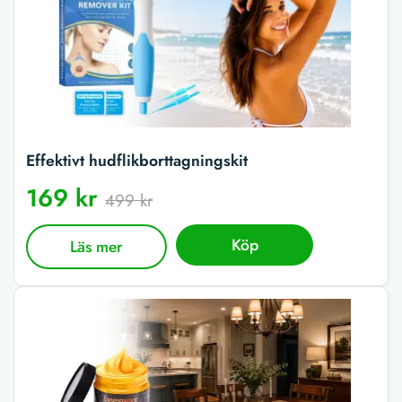
Effektivt hudflikborttagningskit
169 kr
499 kr
Köp
Läs mer