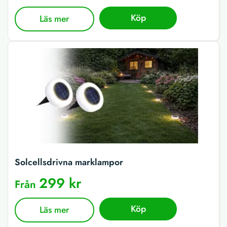
Köp
Läs mer
Solcellsdrivna marklampor
299 kr
Från
Köp
Läs mer