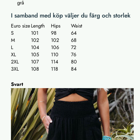
grå
I samband med köp väljer du färg och storlek
Euro size
Length
Hips
Waist
S
101
98
64
M
102
102
68
L
104
106
72
XL
105
110
76
2XL
107
114
80
3XL
108
118
84
Svart