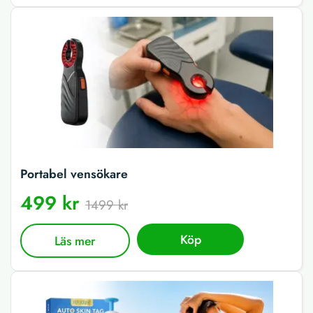
Portabel vensökare
499 kr
1499 kr
Köp
Läs mer