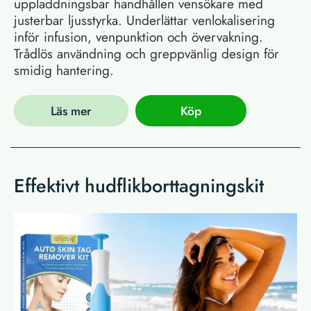
uppladdningsbar handhållen vensökare med
justerbar ljusstyrka. Underlättar venlokalisering
inför infusion, venpunktion och övervakning.
Trådlös användning och greppvänlig design för
smidig hantering.
Läs mer
Köp
Effektivt hudflikborttagningskit