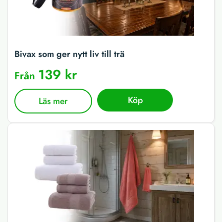
Bivax som ger nytt liv till trä
139 kr
Från
Köp
Läs mer