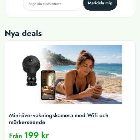
Meddela mig
Nya deals
Mini-övervakningskamera med Wifi och
mörkerseende
199 kr
Från