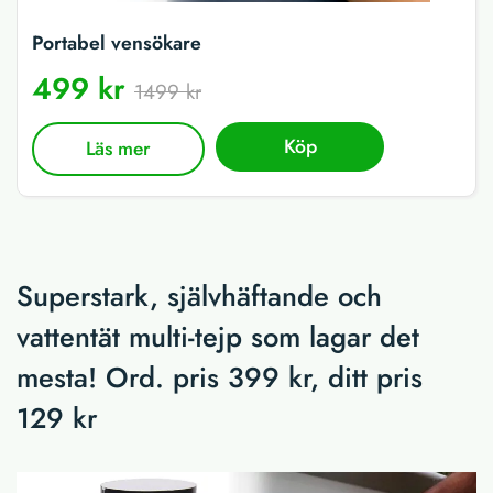
Portabel vensökare
499 kr
1499 kr
Köp
Läs mer
Superstark, självhäftande och
vattentät multi-tejp som lagar det
mesta! Ord. pris 399 kr, ditt pris
129 kr