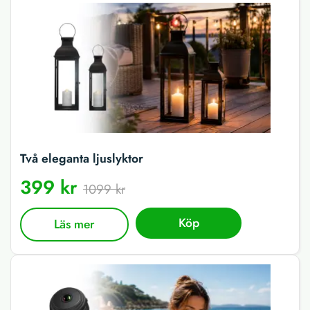
Två eleganta ljuslyktor
399 kr
1099 kr
Köp
Läs mer