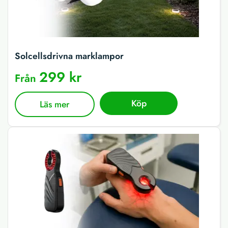
Solcellsdrivna marklampor
299 kr
Från
Köp
Läs mer