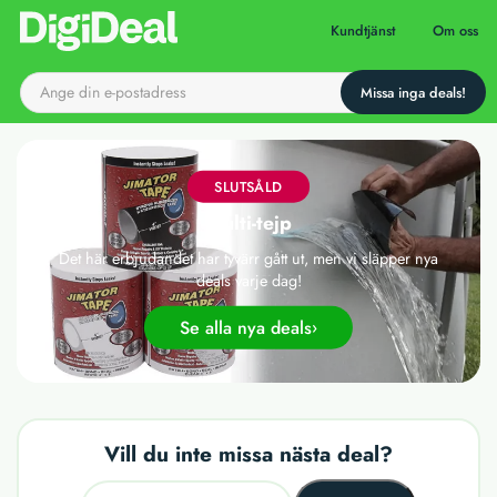
Till startsidan
Kundtjänst
Om oss
SLUTSÅLD
Multi-tejp
Det här erbjudandet har tyvärr gått ut, men vi släpper nya
deals varje dag!
Se alla nya deals
Vill du inte missa nästa deal?