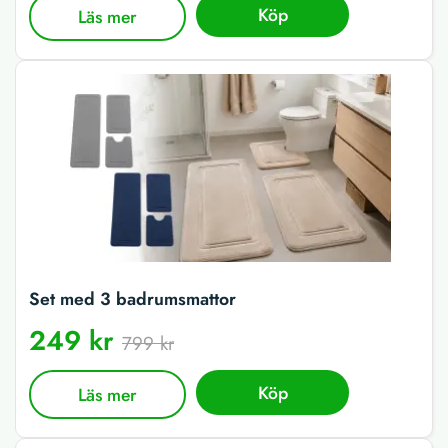
Köp
Läs mer
Set med 3 badrumsmattor
249 kr
799 kr
Köp
Läs mer