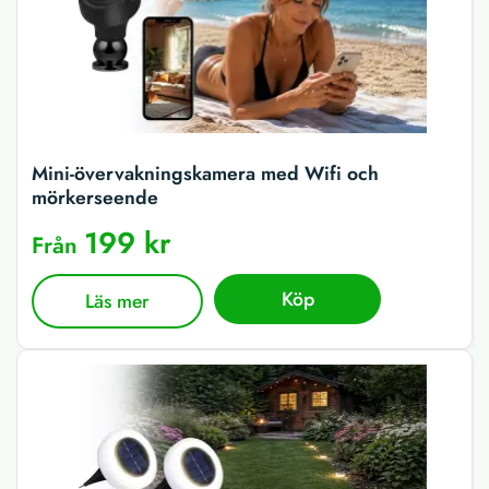
Mini-övervakningskamera med Wifi och
mörkerseende
199 kr
Från
Köp
Läs mer