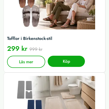
Tofflor i Birkenstock-stil
299 kr
999 kr
Köp
Läs mer