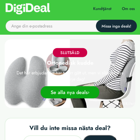
Till startsidan
Kundtjänst
Om oss
SLUTSÅLD
Ortopedisk kudde
Det här erbjudandet har tyvärr gått ut, men vi släpper nya
deals varje dag!
Se alla nya deals
Vill du inte missa nästa deal?