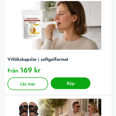
Vitlökskapslar i softgelformat
169 kr
Från
Köp
Läs mer