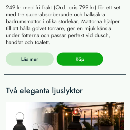
249 kr med fri frakt (Ord. pris 799 kr) för ett set
med tre superabsorberande och halksäkra
badrumsmattor i olika storlekar. Mattorna hjälper
till att hålla golvet torrare, ger en mjuk känsla
under fötterna och passar perfekt vid dusch,
handfat och toalett.
Läs mer
Köp
Två eleganta ljuslyktor