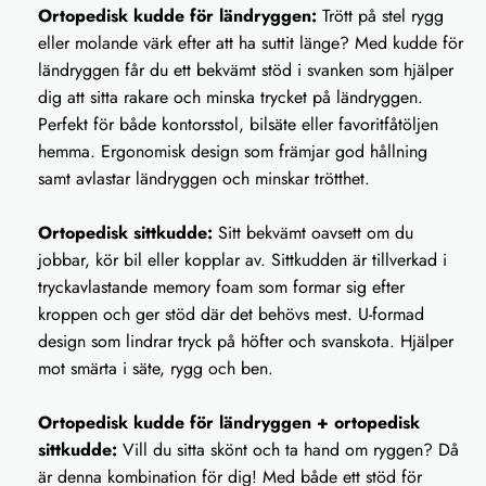
Ortopedisk kudde för ländryggen:
Trött på stel rygg
eller molande värk efter att ha suttit länge? Med kudde för
ländryggen får du ett bekvämt stöd i svanken som hjälper
dig att sitta rakare och minska trycket på ländryggen.
Perfekt för både kontorsstol, bilsäte eller favoritfåtöljen
hemma. Ergonomisk design som främjar god hållning
samt avlastar ländryggen och minskar trötthet.
Ortopedisk sittkudde:
Sitt bekvämt oavsett om du
jobbar, kör bil eller kopplar av. Sittkudden är tillverkad i
tryckavlastande memory foam som formar sig efter
kroppen och ger stöd där det behövs mest. U-formad
design som lindrar tryck på höfter och svanskota. Hjälper
mot smärta i säte, rygg och ben.
Ortopedisk kudde för ländryggen + ortopedisk
sittkudde:
Vill du sitta skönt och ta hand om ryggen? Då
är denna kombination för dig! Med både ett stöd för