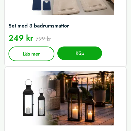
Set med 3 badrumsmattor
249 kr
799 kr
Köp
Läs mer