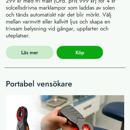
299 kr med fri frakt (Ord. pris 999 kr) för 4 st
solcellsdrivna marklampor som laddas av solen
och tänds automatiskt när det blir mörkt. Välj
mellan varmvitt eller kallvitt ljus och skapa en
trivsam belysning vid gångar, uppfarter och
uteplatser.
Läs mer
Köp
Portabel vensökare