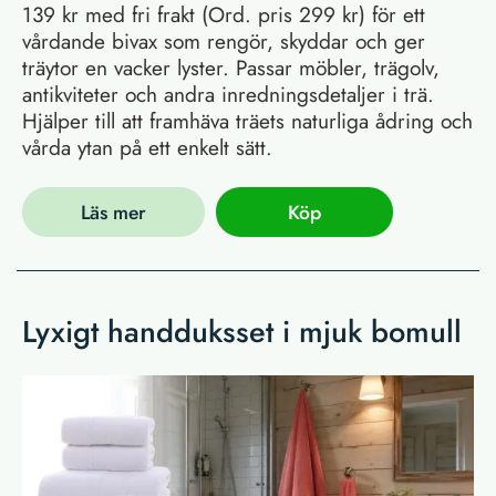
139 kr med fri frakt (Ord. pris 299 kr) för ett
vårdande bivax som rengör, skyddar och ger
träytor en vacker lyster. Passar möbler, trägolv,
antikviteter och andra inredningsdetaljer i trä.
Hjälper till att framhäva träets naturliga ådring och
vårda ytan på ett enkelt sätt.
Läs mer
Köp
Lyxigt handduksset i mjuk bomull