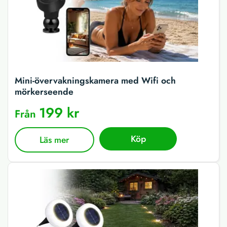
Mini-övervakningskamera med Wifi och
mörkerseende
199 kr
Från
Köp
Läs mer