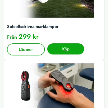
Solcellsdrivna marklampor
299 kr
Från
Köp
Läs mer