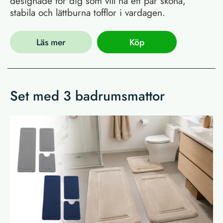
designade för dig som vill ha ett par sköna,
stabila och lättburna tofflor i vardagen.
Läs mer
Köp
Set med 3 badrumsmattor