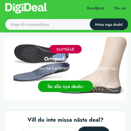
Till startsidan
Kundtjänst
Om oss
SLUTSÅLD
Ortopediska sulor
Det här erbjudandet har tyvärr gått ut, men vi släpper nya
deals varje dag!
Se alla nya deals
Vill du inte missa nästa deal?