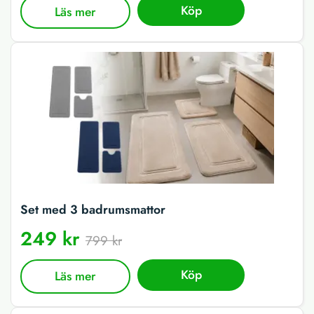
Köp
Läs mer
Set med 3 badrumsmattor
249 kr
799 kr
Köp
Läs mer