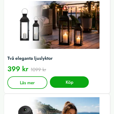
Två eleganta ljuslyktor
399 kr
1099 kr
Köp
Läs mer