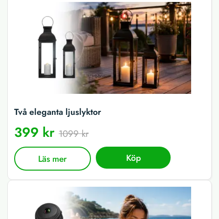
Två eleganta ljuslyktor
399 kr
1099 kr
Köp
Läs mer