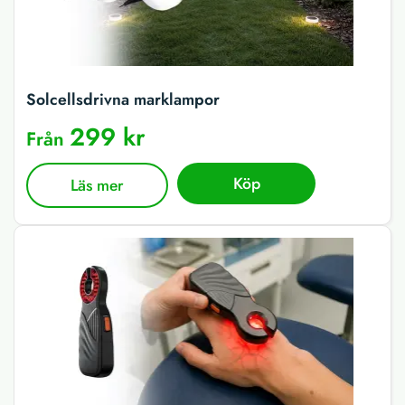
Solcellsdrivna marklampor
299 kr
Från
Köp
Läs mer