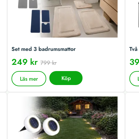
Set med 3 badrumsmattor
Två 
249 kr
39
799 kr
Köp
Läs mer