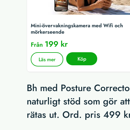
Mini-övervakningskamera med Wifi och
mörkerseende
199 kr
Från
Köp
Läs mer
Bh med Posture Corrector
naturligt stöd som gör at
rätas ut. Ord. pris 499 kr