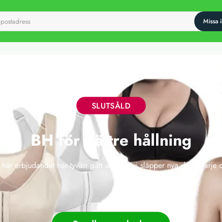
SLUTSÅLD
BH för bättre hållning
 här erbjudandet har tyvärr gått ut, men vi släpper nya deals varje 