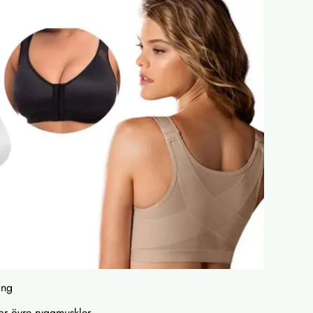
ing
ar övre ryggmuskler