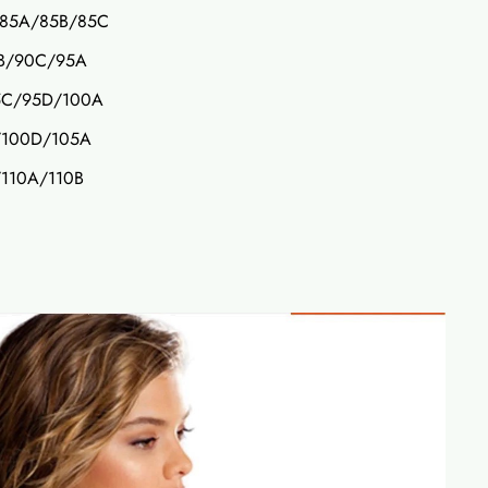
/85A/85B/85C
0B/90C/95A
5C/95D/100A
/100D/105A
/110A/110B