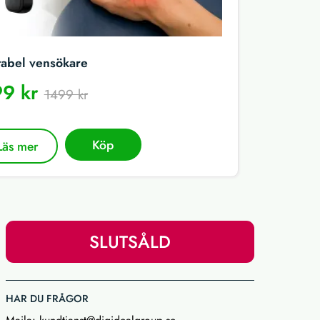
tabel vensökare
9 kr
1499 kr
Köp
Läs mer
SLUTSÅLD
HAR DU FRÅGOR