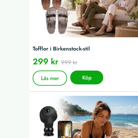
Tofflor i Birkenstock-stil
299 kr
999 kr
Köp
Läs mer