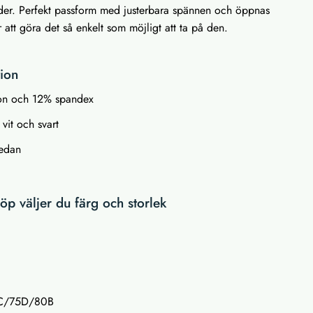
äder. Perfekt passform med justerbara spännen och öppnas
r att göra det så enkelt som möjligt att ta på den.
tion
lon och 12% spandex
vit och svart
nedan
p väljer du färg och storlek
C/75D/80B