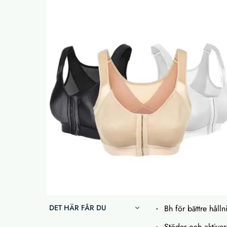
DET HÄR FÅR DU
Bh för bättre hålln
Stöder och aktiver