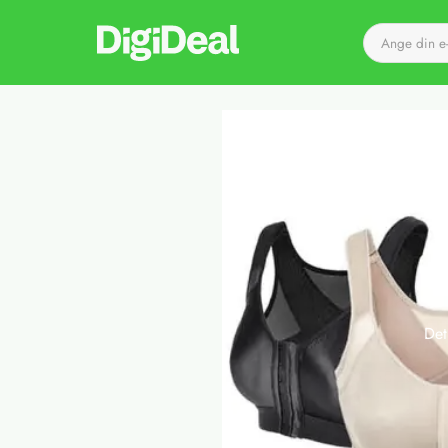
Till startsidan
Det