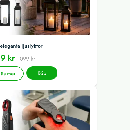
eleganta ljuslyktor
9 kr
1099 kr
Köp
Läs mer