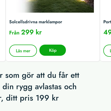
Solcellsdrivna marklampor
Por
299 kr
49
Från
Köp
Läs mer
 som gör att du får ett
t din rygg avlastas och
, ditt pris 199 kr