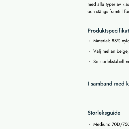
med alla typer av kl
och stängs framtill fö
Produktspecifika
Material: 88% ny
Välj mellan beige, 
Se storlekstabell 
I samband med kö
Storleksguide
Medium: 70D/75