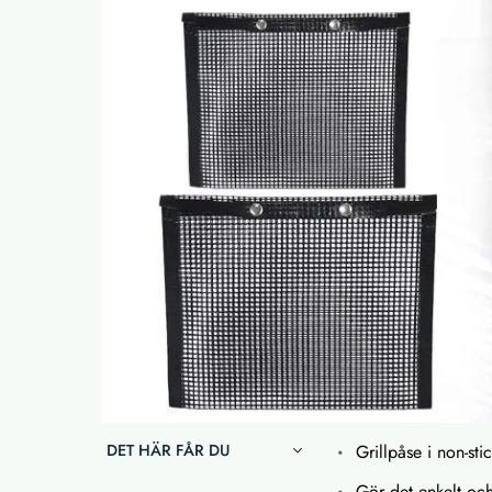
DET HÄR FÅR DU
Grillpåse i non-sti
Gör det enkelt oc