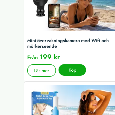
Mini-övervakningskamera med Wifi och
mörkerseende
199 kr
Från
Köp
Läs mer