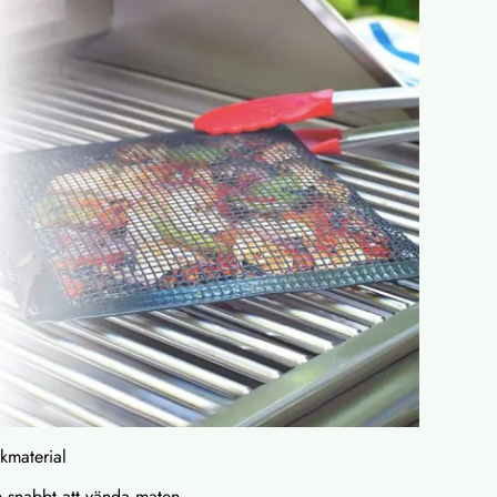
ckmaterial
h snabbt att vända maten