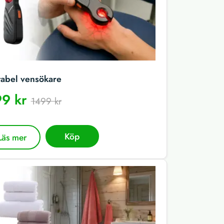
tabel vensökare
9 kr
1499 kr
Köp
Läs mer