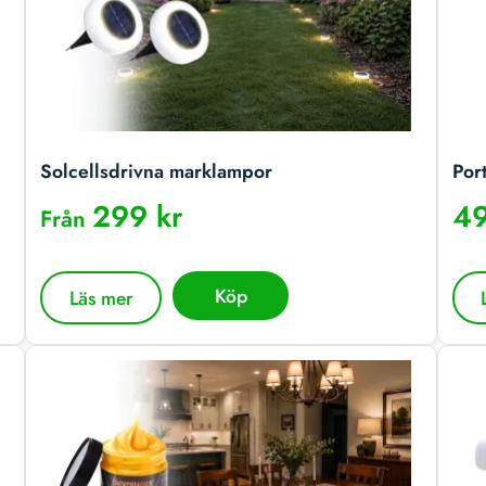
Solcellsdrivna marklampor
Por
299 kr
49
Från
Köp
Läs mer