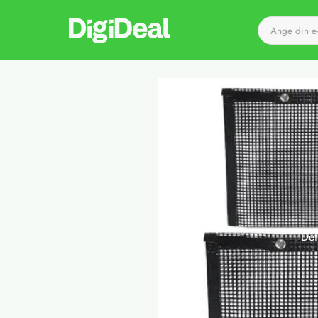
Till startsidan
Det