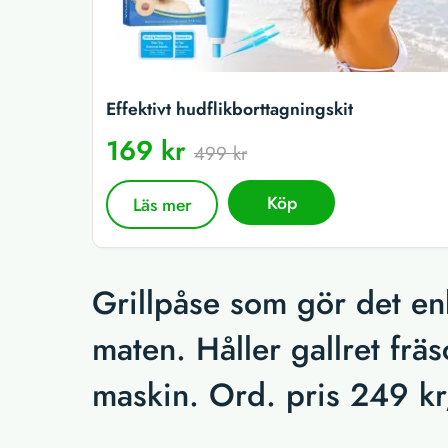
Effektivt hudflikborttagningskit
169 kr
499 kr
Köp
Läs mer
Grillpåse som gör det en
maten. Håller gallret fräs
maskin. Ord. pris 249 kr,