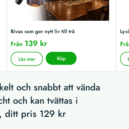
Bivax som ger nytt liv till trä
Lyx
139 kr
Från
Fr
Köp
Läs mer
kelt och snabbt att vända
cht och kan tvättas i
 ditt pris 129 kr