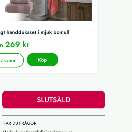
igt handduksset i mjuk bomull
269 kr
ån
Köp
Läs mer
SLUTSÅLD
HAR DU FRÅGOR