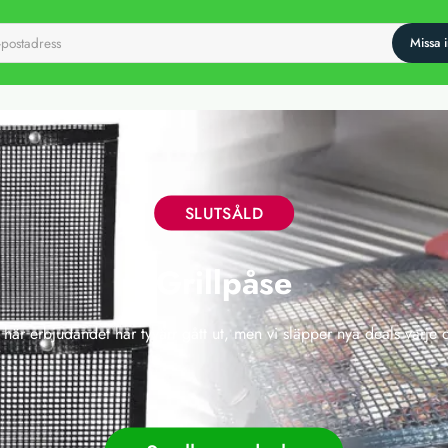
SLUTSÅLD
Grillpåse
 här erbjudandet har tyvärr gått ut, men vi släpper nya deals varje 