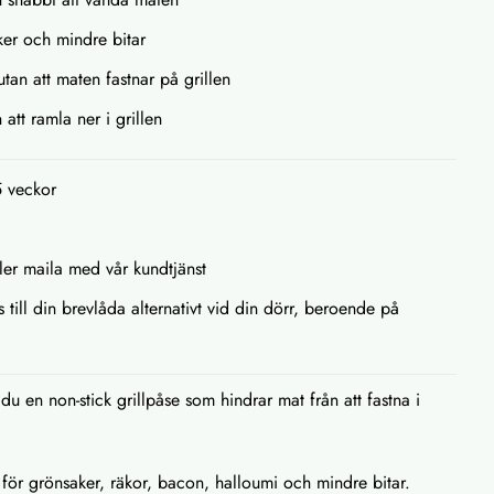
ker och mindre bitar
utan att maten fastnar på grillen
att ramla ner i grillen
5 veckor
ller maila med vår kundtjänst
s till din brevlåda alternativt vid din dörr, beroende på
u en non-stick grillpåse som hindrar mat från att fastna i
k för grönsaker, räkor, bacon, halloumi och mindre bitar.