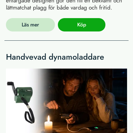
enfärgade designen gör den till ett bekvämt och
lättmatchat plagg för både vardag och fritid.
Läs mer
Köp
Handvevad dynamoladdare