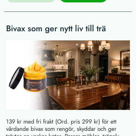
Bivax som ger nytt liv till trä
139 kr med fri frakt (Ord. pris 299 kr) för ett
vårdande bivax som rengör, skyddar och ger
träytor en vacker lyster. Passar möbler, trägolv,