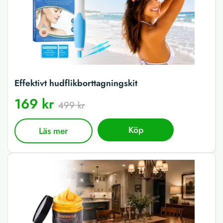
Effektivt hudflikborttagningskit
169 kr
499 kr
Köp
Läs mer