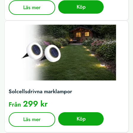
Köp
Läs mer
Solcellsdrivna marklampor
299 kr
Från
Köp
Läs mer