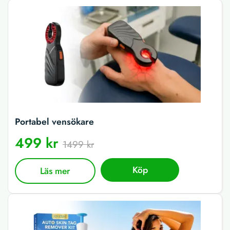
Portabel vensökare
499 kr
1499 kr
Köp
Läs mer