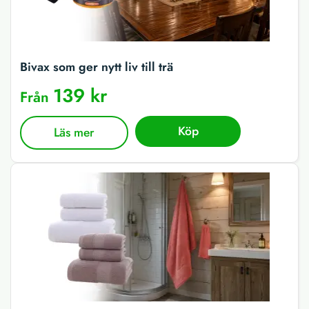
Bivax som ger nytt liv till trä
139 kr
Från
Köp
Läs mer