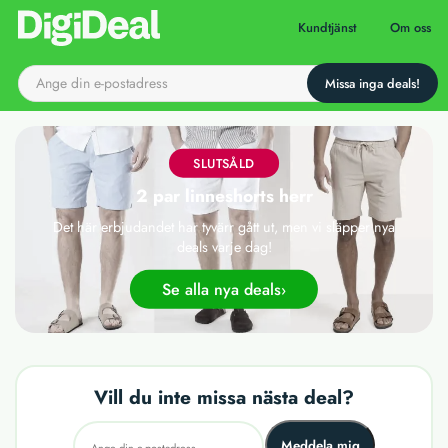
Till startsidan
Kundtjänst
Om oss
SLUTSÅLD
2 par linneshorts herr
Det här erbjudandet har tyvärr gått ut, men vi släpper nya
deals varje dag!
Se alla nya deals
Vill du inte missa nästa deal?
Meddela mig