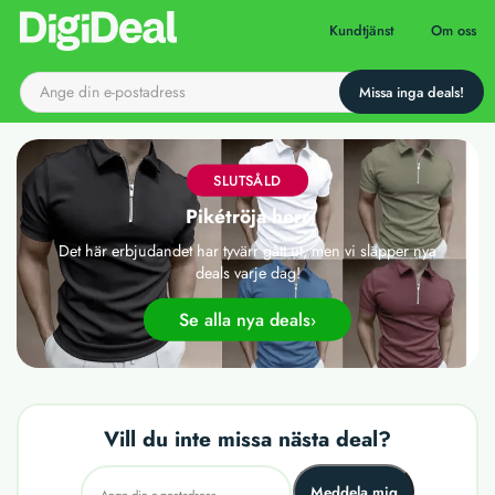
Till startsidan
Kundtjänst
Om oss
SLUTSÅLD
Pikétröja herr
Det här erbjudandet har tyvärr gått ut, men vi släpper nya
deals varje dag!
Se alla nya deals
Vill du inte missa nästa deal?
Meddela mig