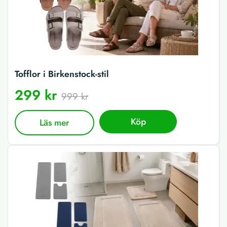
Tofflor i Birkenstock-stil
299 kr
999 kr
Köp
Läs mer