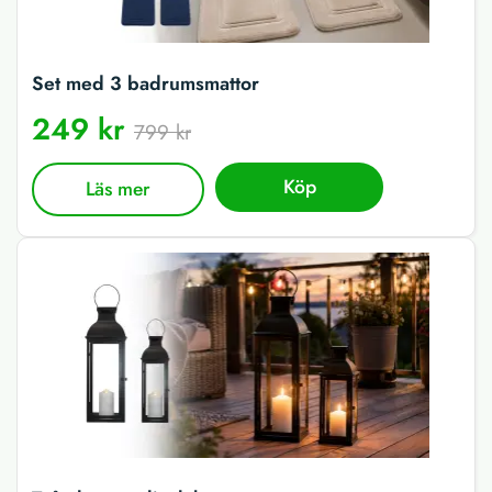
Set med 3 badrumsmattor
249 kr
799 kr
Köp
Läs mer