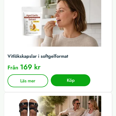
Vitlökskapslar i softgelformat
169 kr
Från
Köp
Läs mer