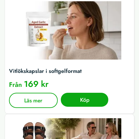
Vitlökskapslar i softgelformat
169 kr
Från
Köp
Läs mer