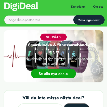
Till startsidan
Kundtjänst
Om oss
SLUTSÅLD
15-in-1 Smartklocka & fitnessarmband - 5
färger
Det här erbjudandet har tyvärr gått ut, men vi släpper nya
deals varje dag!
Se alla nya deals
Vill du inte missa nästa deal?