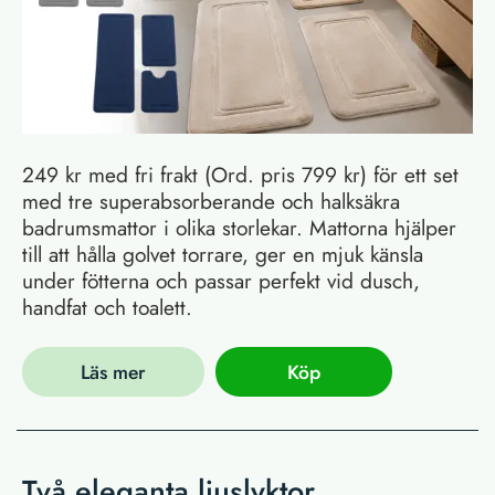
249 kr med fri frakt (Ord. pris 799 kr) för ett set
med tre superabsorberande och halksäkra
badrumsmattor i olika storlekar. Mattorna hjälper
till att hålla golvet torrare, ger en mjuk känsla
under fötterna och passar perfekt vid dusch,
handfat och toalett.
Läs mer
Köp
Två eleganta ljuslyktor