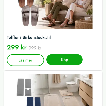
Tofflor i Birkenstock-stil
299 kr
999 kr
Köp
Läs mer