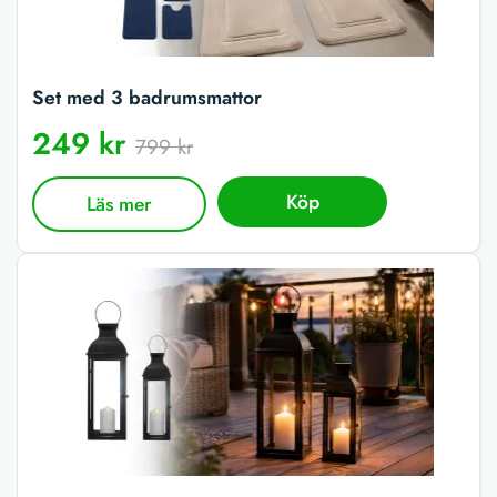
Set med 3 badrumsmattor
249 kr
799 kr
Köp
Läs mer