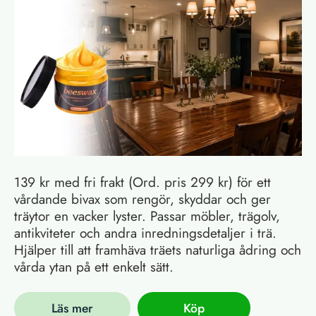
139 kr med fri frakt (Ord. pris 299 kr) för ett
vårdande bivax som rengör, skyddar och ger
träytor en vacker lyster. Passar möbler, trägolv,
antikviteter och andra inredningsdetaljer i trä.
Hjälper till att framhäva träets naturliga ådring och
vårda ytan på ett enkelt sätt.
Läs mer
Köp