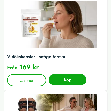
Vitlökskapslar i softgelformat
169 kr
Från
Köp
Läs mer