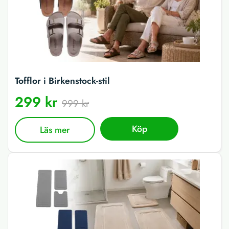
Tofflor i Birkenstock-stil
299 kr
999 kr
Köp
Läs mer