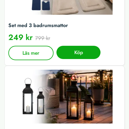
Set med 3 badrumsmattor
249 kr
799 kr
Köp
Läs mer