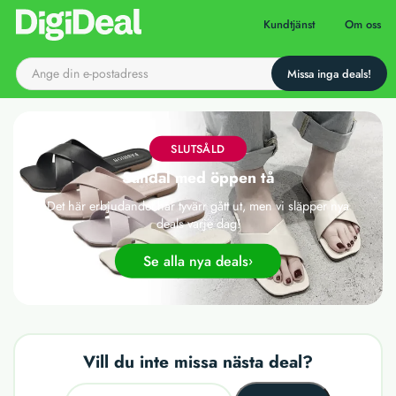
Till startsidan
Kundtjänst
Om oss
SLUTSÅLD
Sandal med öppen tå
Det här erbjudandet har tyvärr gått ut, men vi släpper nya
deals varje dag!
Se alla nya deals
Vill du inte missa nästa deal?