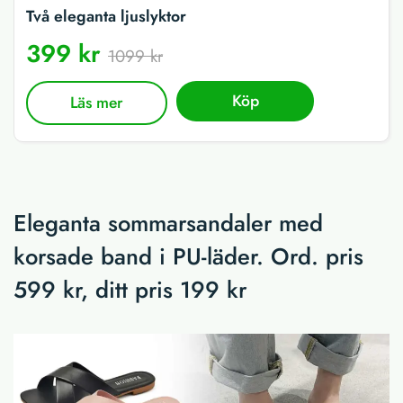
Två eleganta ljuslyktor
399 kr
1099 kr
Köp
Läs mer
Eleganta sommarsandaler med
korsade band i PU-läder. Ord. pris
599 kr, ditt pris 199 kr