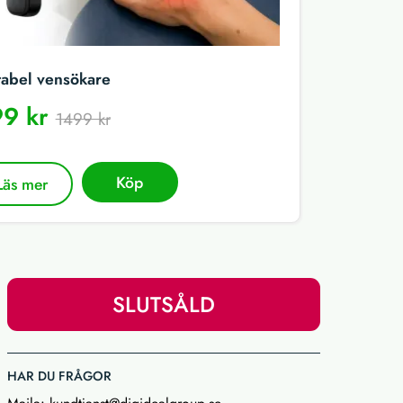
tabel vensökare
9 kr
1499 kr
Köp
Läs mer
SLUTSÅLD
HAR DU FRÅGOR