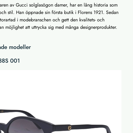
ren av Gucci solglasögon damer, har en lång historia som
h stil. Han öppnade sin första butik i Florens 1921. Sedan
storartad i modebranschen och gett den kvalitets- och
 möjlighet att uttrycka sig med många designerprodukter.
ande modeller
88S 001