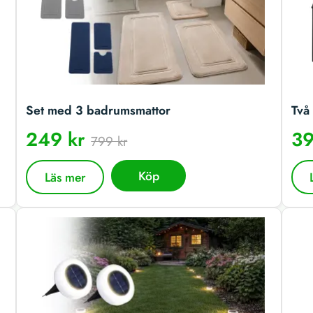
Set med 3 badrumsmattor
Två 
249 kr
39
799 kr
Köp
Läs mer