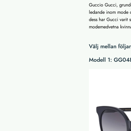
Guccio Gucci, grunda
ledande inom mode oc
dess har Gucci varit 
modemedvetna kvinnan
Välj mellan följ
Modell 1: GG04