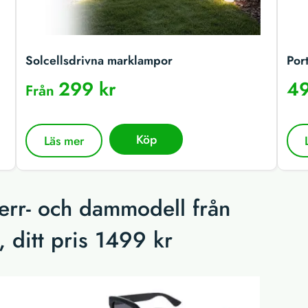
Solcellsdrivna marklampor
Por
299 kr
49
Från
Köp
Läs mer
herr- och dammodell från
 ditt pris 1499 kr