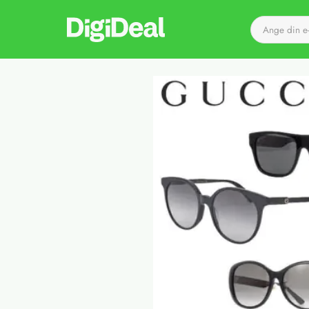
Till startsidan
Det