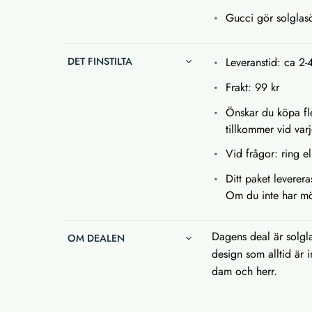
Gucci gör solglas
DET FINSTILTA
Leveranstid: ca 2-
Frakt: 99 kr
Önskar du köpa fle
tillkommer vid var
Vid frågor: ring el
Ditt paket leverer
Om du inte har möj
Dagens deal är solgla
OM DEALEN
design som alltid är 
dam och herr.