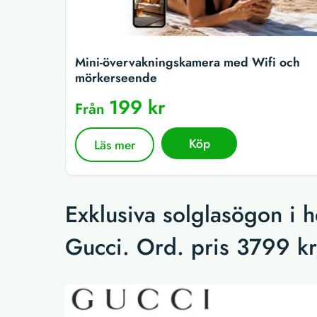
Mini-övervakningskamera med Wifi och
mörkerseende
199 kr
Från
Köp
Läs mer
Exklusiva solglasögon i 
Gucci. Ord. pris 3799 kr,