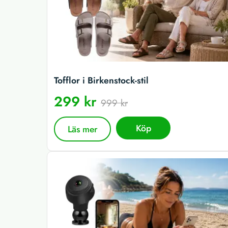
Tofflor i Birkenstock-stil
299 kr
999 kr
Köp
Läs mer