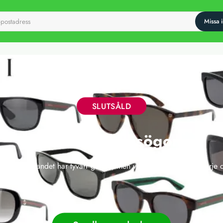
SLUTSÅLD
Gucci Solglasögon
 här erbjudandet har tyvärr gått ut, men vi släpper nya deals varje 