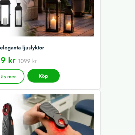
eleganta ljuslyktor
9 kr
1099 kr
Köp
Läs mer