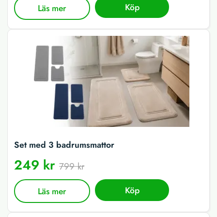
Köp
Läs mer
Set med 3 badrumsmattor
249 kr
799 kr
Köp
Läs mer