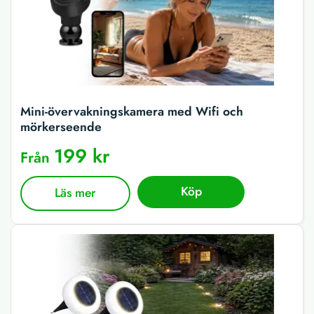
Mini-övervakningskamera med Wifi och
mörkerseende
199 kr
Från
Köp
Läs mer