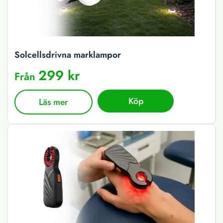
Solcellsdrivna marklampor
299 kr
Från
Köp
Läs mer