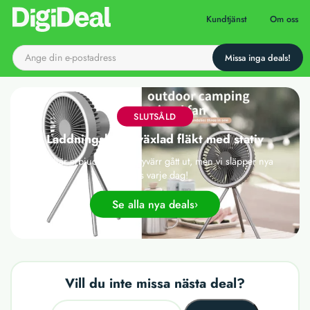
Till startsidan
Kundtjänst
Om oss
SLUTSÅLD
Laddningsbar 3-växlad fläkt med stativ
Det här erbjudandet har tyvärr gått ut, men vi släpper nya
deals varje dag!
Se alla nya deals
Vill du inte missa nästa deal?