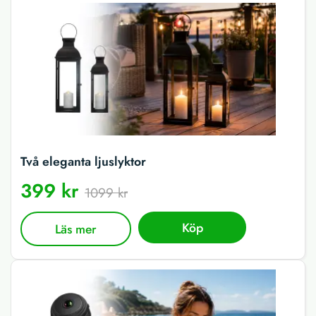
Två eleganta ljuslyktor
399 kr
1099 kr
Köp
Läs mer