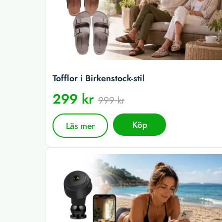
Tofflor i Birkenstock-stil
299 kr
999 kr
Köp
Läs mer