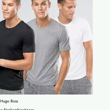
ån Hugo Boss
ika färgkombinationer