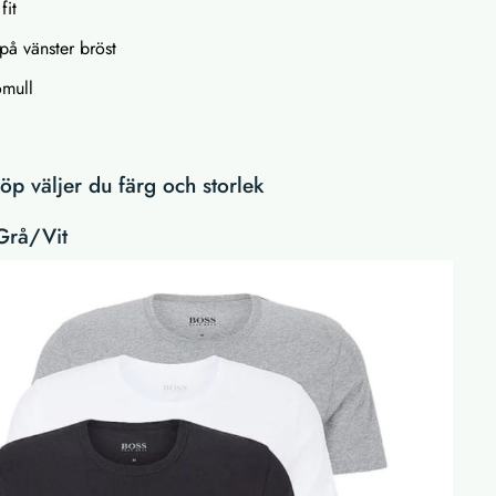
fit
på vänster bröst
omull
p väljer du färg och storlek
Grå/Vit