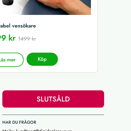
tabel vensökare
9 kr
1499 kr
Köp
Läs mer
SLUTSÅLD
HAR DU FRÅGOR