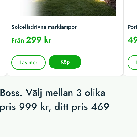
Solcellsdrivna marklampor
Por
299 kr
49
Från
Köp
Läs mer
 Boss. Välj mellan 3 olika
pris 999 kr, ditt pris 469