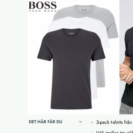
DET HÄR FÅR DU
3-pack t-shirts fr
Välj mellan tre ol