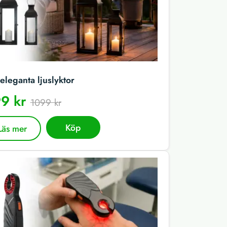
eleganta ljuslyktor
9 kr
1099 kr
Köp
Läs mer