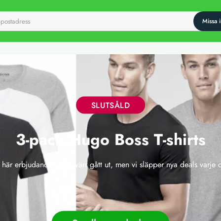
SLUTSÅLD
3-pack Hugo Boss T-shirts
 här erbjudandet har tyvärr gått ut, men vi släpper nya deals varje 