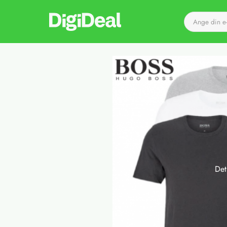
Till startsidan
Det