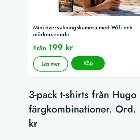
Mini-övervakningskamera med Wifi och
mörkerseende
199 kr
Från
Köp
Läs mer
3-pack t-shirts från Hugo
färgkombinationer. Ord. 
kr