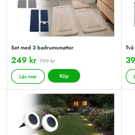
Set med 3 badrumsmattor
Två 
249 kr
39
799 kr
Köp
Läs mer