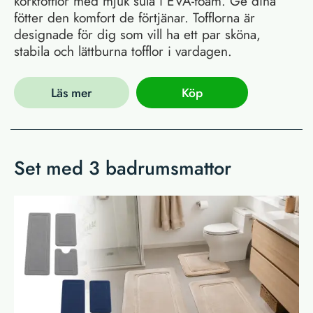
korktofflor med mjuk sula i EVA-foam. Ge dina
fötter den komfort de förtjänar. Tofflorna är
designade för dig som vill ha ett par sköna,
stabila och lättburna tofflor i vardagen.
Läs mer
Köp
Set med 3 badrumsmattor