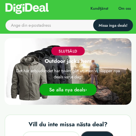
Till startsidan
Kundtjänst
Om oss
SLUTSÅLD
Outdoor jacka herr
Det här erbjudandet har tyvärr gått ut, men vi släpper nya
deals varje dag!
Se alla nya deals
Vill du inte missa nästa deal?