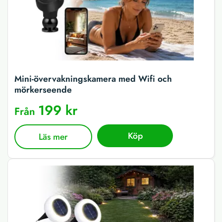
Mini-övervakningskamera med Wifi och
mörkerseende
199 kr
Från
Köp
Läs mer