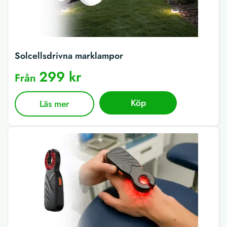
Solcellsdrivna marklampor
299 kr
Från
Köp
Läs mer