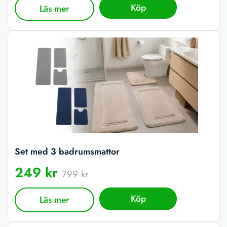
Köp
Läs mer
Set med 3 badrumsmattor
249 kr
799 kr
Köp
Läs mer