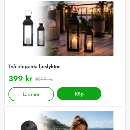
Två eleganta ljuslyktor
399 kr
1099 kr
Köp
Läs mer