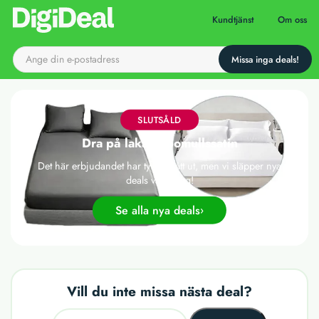
Till startsidan
Kundtjänst
Om oss
SLUTSÅLD
Dra på lakan i bomullssatin
Det här erbjudandet har tyvärr gått ut, men vi släpper nya
deals varje dag!
Se alla nya deals
Vill du inte missa nästa deal?