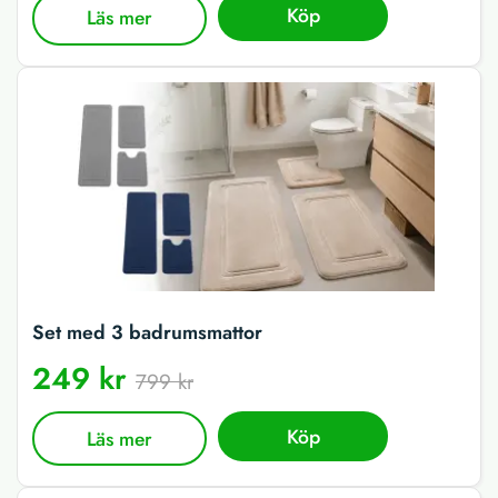
Köp
Läs mer
Set med 3 badrumsmattor
249 kr
799 kr
Köp
Läs mer