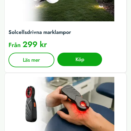
Solcellsdrivna marklampor
299 kr
Från
Köp
Läs mer