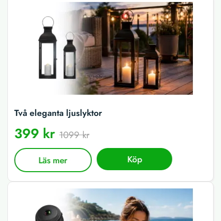
Två eleganta ljuslyktor
399 kr
1099 kr
Köp
Läs mer