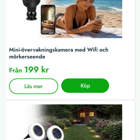
Mini-övervakningskamera med Wifi och
mörkerseende
199 kr
Från
Köp
Läs mer