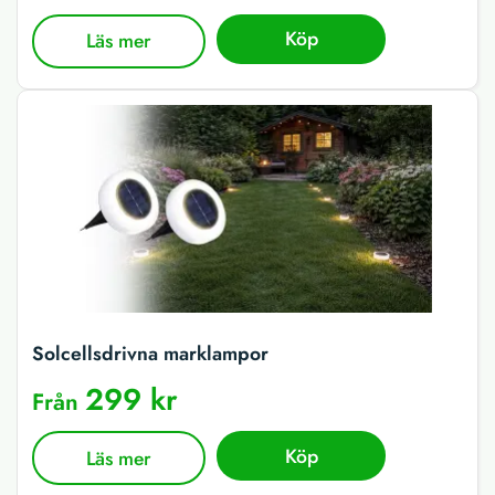
Köp
Läs mer
Solcellsdrivna marklampor
299 kr
Från
Köp
Läs mer