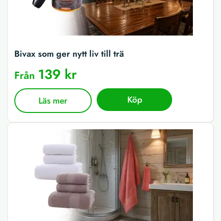
Bivax som ger nytt liv till trä
139 kr
Från
Köp
Läs mer