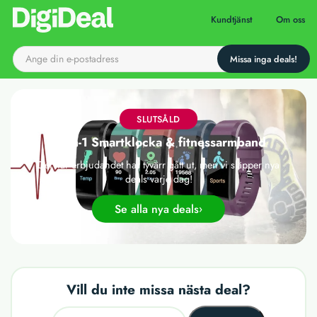
Till startsidan
Kundtjänst
Om oss
SLUTSÅLD
15-in-1 Smartklocka & fitnessarmband
Det här erbjudandet har tyvärr gått ut, men vi släpper nya
deals varje dag!
Se alla nya deals
Vill du inte missa nästa deal?