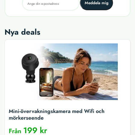
Meddela mig
Nya deals
Mini-övervakningskamera med Wifi och
mörkerseende
199 kr
Från