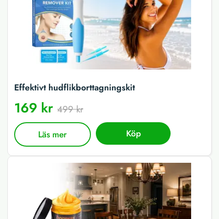
Effektivt hudflikborttagningskit
169 kr
499 kr
Köp
Läs mer