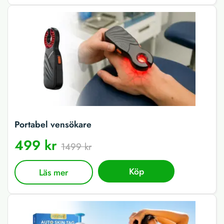
Portabel vensökare
499 kr
1499 kr
Köp
Läs mer