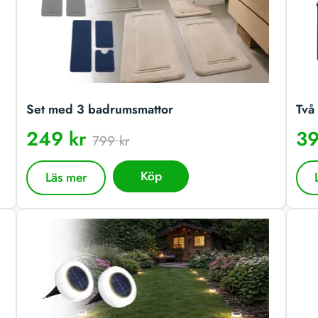
Set med 3 badrumsmattor
Två 
249 kr
39
799 kr
Köp
Läs mer