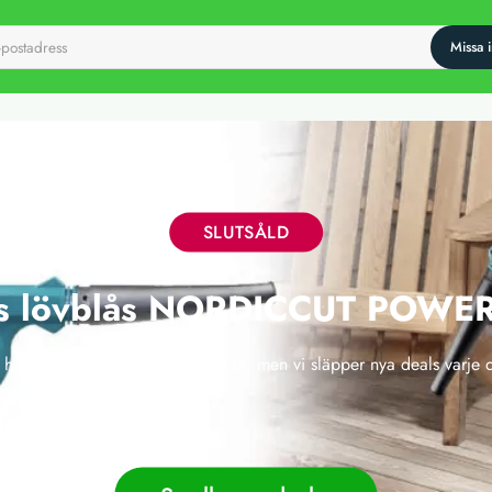
SLUTSÅLD
ös lövblås NORDICCUT POWE
 här erbjudandet har tyvärr gått ut, men vi släpper nya deals varje 