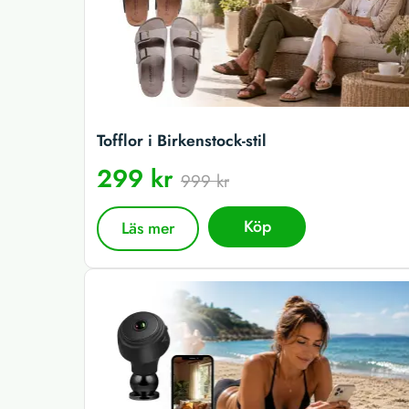
Tofflor i Birkenstock-stil
299 kr
999 kr
Köp
Läs mer