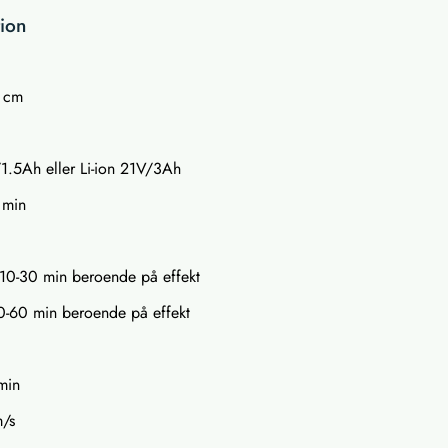
tion
0 cm
V/1.5Ah eller Li-ion 21V/3Ah
 min
 10-30 min beroende på effekt
0-60 min beroende på effekt
min
m/s