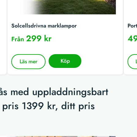
Solcellsdrivna marklampor
Por
299 kr
49
Från
Köp
Läs mer
blås med uppladdningsbart
pris 1399 kr, ditt pris