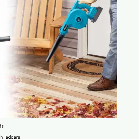
ås
och laddare