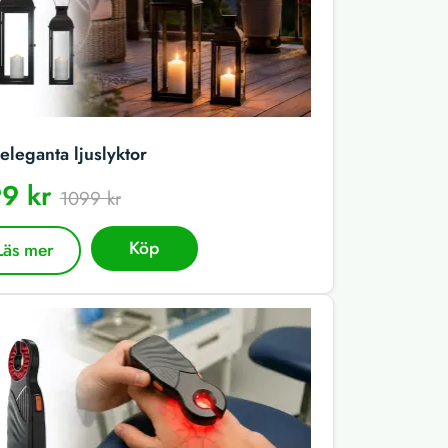
eleganta ljuslyktor
9 kr
1099 kr
Köp
Läs mer