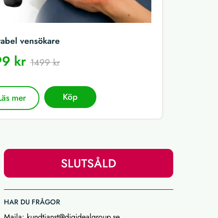
tabel vensökare
9 kr
1499 kr
Köp
Läs mer
SLUTSÅLD
HAR DU FRÅGOR
Maila:
kundtjanst@digidealgroup.se