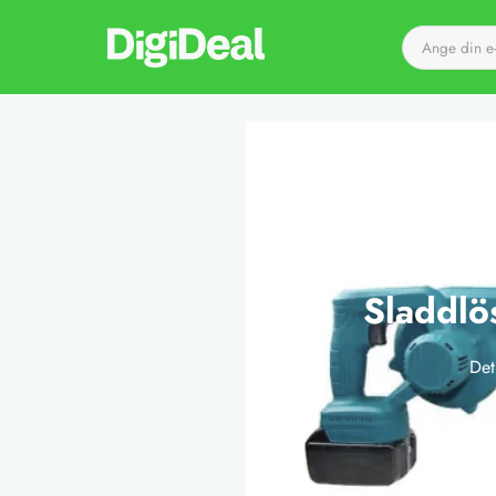
Till startsidan
Sladdl
Det