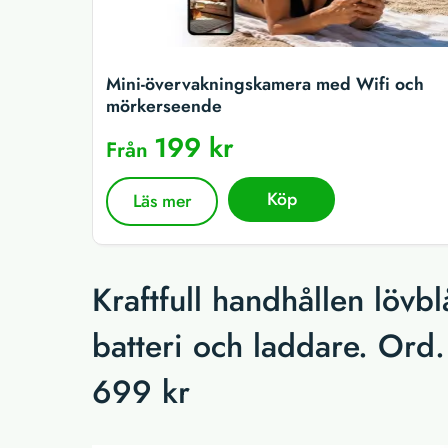
Mini-övervakningskamera med Wifi och
mörkerseende
199 kr
Från
Köp
Läs mer
Kraftfull handhållen löv
batteri och laddare. Ord. 
699 kr