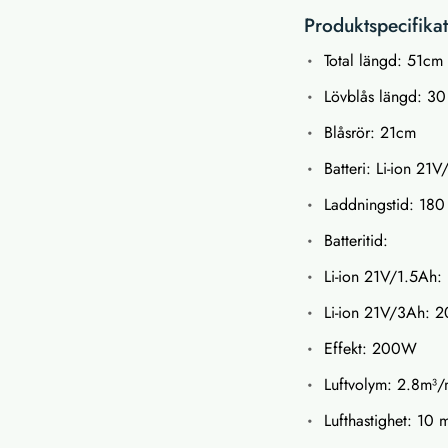
Produktspecifika
Total längd: 51cm
Lövblås längd: 3
Blåsrör: 21cm
Batteri: Li-ion 21
Laddningstid: 180
Batteritid:
Li-ion 21V/1.5Ah:
Li-ion 21V/3Ah: 2
Effekt: 200W
Luftvolym: 2.8m³/
Lufthastighet: 10 