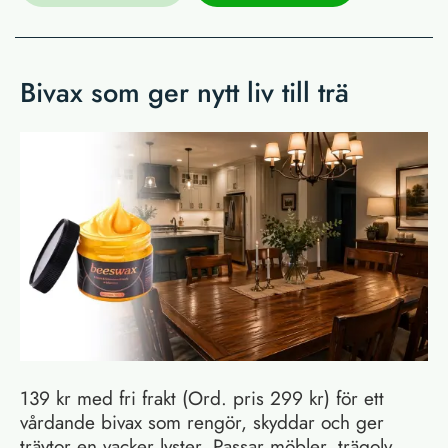
Bivax som ger nytt liv till trä
139 kr med fri frakt (Ord. pris 299 kr) för ett
vårdande bivax som rengör, skyddar och ger
träytor en vacker lyster. Passar möbler, trägolv,