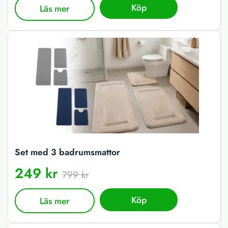
Köp
Läs mer
Set med 3 badrumsmattor
249 kr
799 kr
Köp
Läs mer