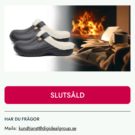
SLUTSÅLD
HAR DU FRÅGOR
Maila:
kundtjanst@digidealgroup.se