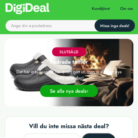
Till startsidan
Kundtjänst
Om oss
SLUTSÅLD
Fodrade tofflor
Det här erbjudandet har tyvärr gått ut, men vi släpper nya
deals varje dag!
Se alla nya deals
Vill du inte missa nästa deal?