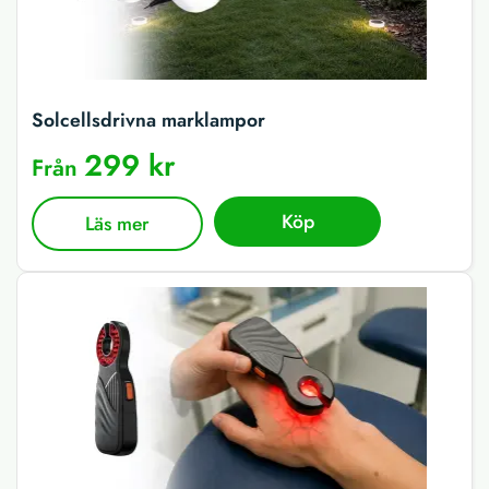
Solcellsdrivna marklampor
299 kr
Från
Köp
Läs mer