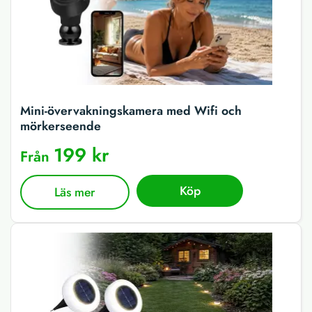
Mini-övervakningskamera med Wifi och
mörkerseende
199 kr
Från
Köp
Läs mer