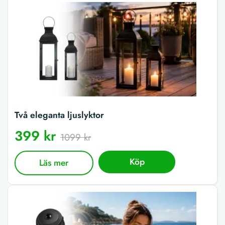
Två eleganta ljuslyktor
399 kr
1099 kr
Köp
Läs mer