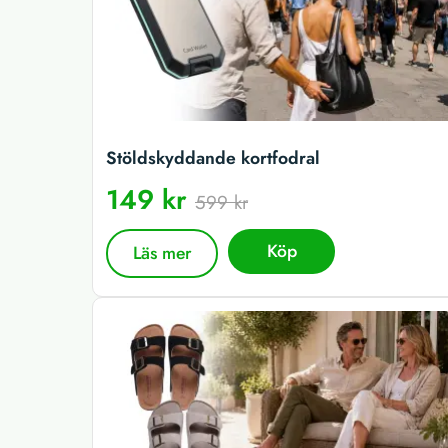
Stöldskyddande kortfodral
149 kr
599 kr
Köp
Läs mer