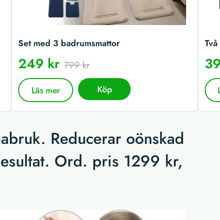
Set med 3 badrumsmattor
Två 
249 kr
39
799 kr
Köp
Läs mer
mabruk. Reducerar oönskad
 resultat. Ord. pris 1299 kr,