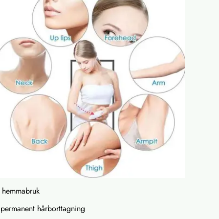
ör hemmabruk
i permanent hårborttagning