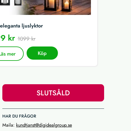
eleganta ljuslyktor
9 kr
1099 kr
Köp
Läs mer
SLUTSÅLD
HAR DU FRÅGOR
Maila:
kundtjanst@digidealgroup.se