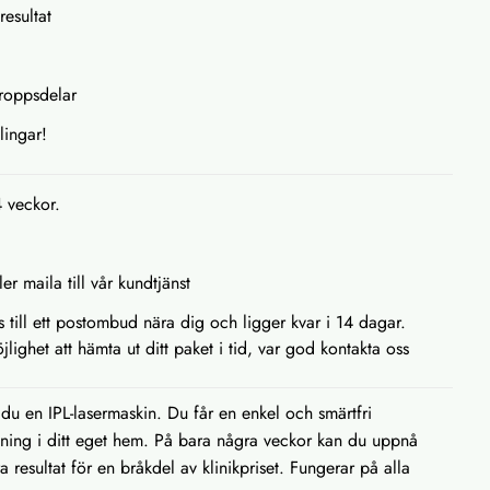
resultat
kroppsdelar
lingar!
4 veckor.
ler maila till vår kundtjänst
as till ett postombud nära dig och ligger kvar i 14 dagar.
lighet att hämta ut ditt paket i tid, var god kontakta oss
u en IPL-lasermaskin. Du får en enkel och smärtfri
ning i ditt eget hem. På bara några veckor kan du uppnå
 resultat för en bråkdel av klinikpriset. Fungerar på alla