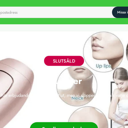
SLUTSÅLD
IPL-laser
 här erbjudandet har tyvärr gått ut, men vi släpper nya deals varje 