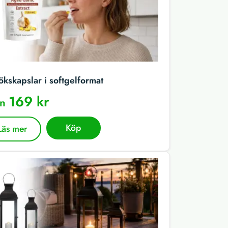
ökskapslar i softgelformat
169 kr
ån
Köp
Läs mer