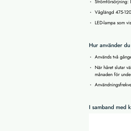
Strömförsörjning
Våglängd 475-12
LED-lampa som vis
Hur använder du 
Används två gånge
När håret slutar vä
månaden för under
Användningsfrekven
I samband med kö