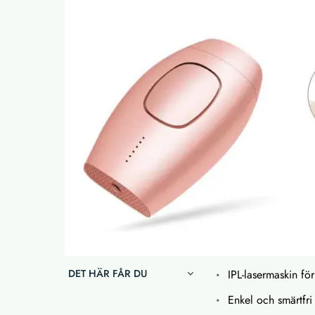
DET HÄR FÅR DU
IPL-lasermaskin f
Enkel och smärtfr