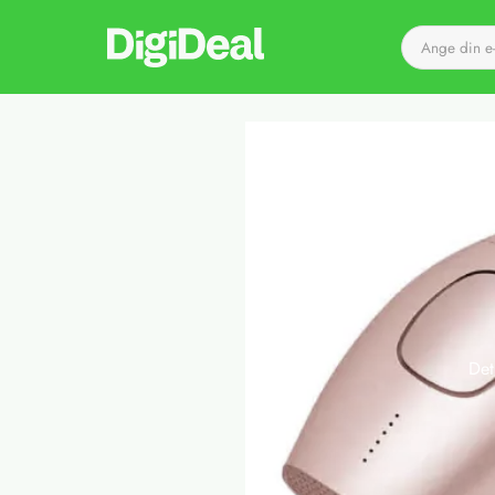
Till startsidan
Det