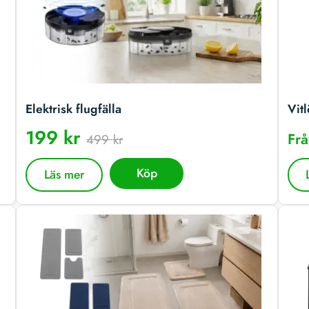
Elektrisk flugfälla
Vitl
199 kr
Fr
499 kr
Köp
Läs mer