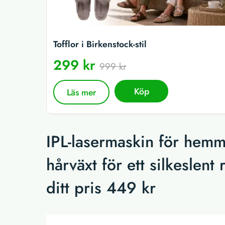
Tofflor i Birkenstock-stil
299 kr
999 kr
Köp
Läs mer
IPL-lasermaskin för hem
hårväxt för ett silkeslent
ditt pris 449 kr