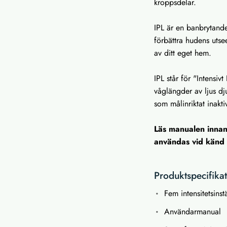
kroppsdelar.
IPL är en banbrytand
förbättra hudens utse
av ditt eget hem.
IPL står för "Intensiv
våglängder av ljus dj
som målinriktat inakti
Läs manualen inna
användas vid känd 
Produktspecifika
Fem intensitetsinst
Användarmanual