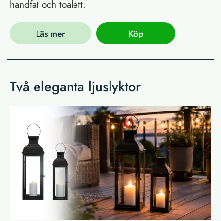
handfat och toalett.
Läs mer
Köp
Två eleganta ljuslyktor