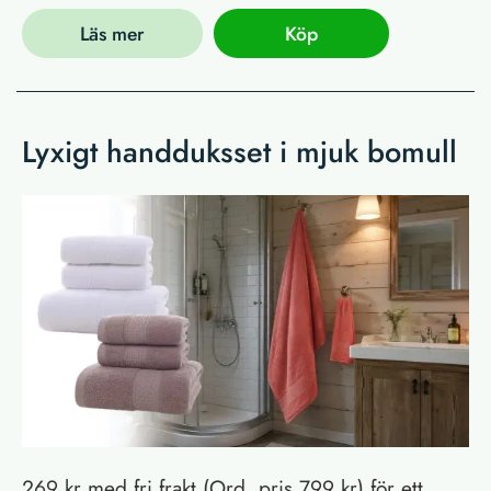
Läs mer
Köp
Lyxigt handduksset i mjuk bomull
269 kr med fri frakt (Ord. pris 799 kr) för ett