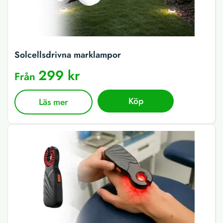
Solcellsdrivna marklampor
299 kr
Från
Köp
Läs mer