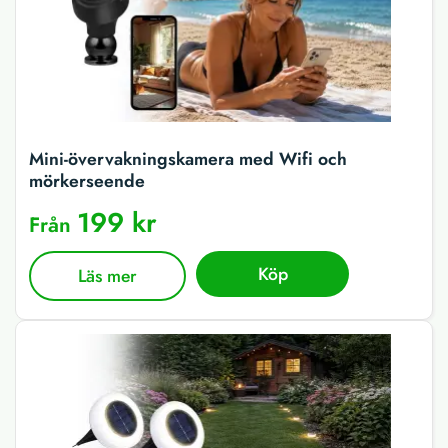
Mini-övervakningskamera med Wifi och
mörkerseende
199 kr
Från
Köp
Läs mer