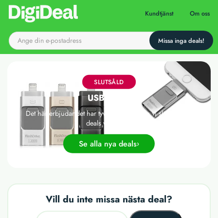
Till startsidan
Kundtjänst
Om oss
SLUTSÅLD
USB-minne
Det här erbjudandet har tyvärr gått ut, men vi släpper nya
deals varje dag!
Se alla nya deals
Vill du inte missa nästa deal?