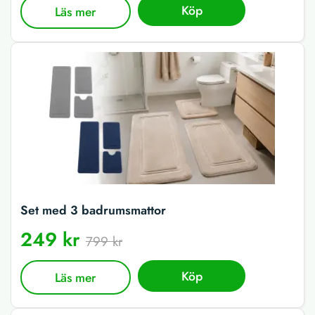
Köp
Läs mer
Set med 3 badrumsmattor
249 kr
799 kr
Köp
Läs mer