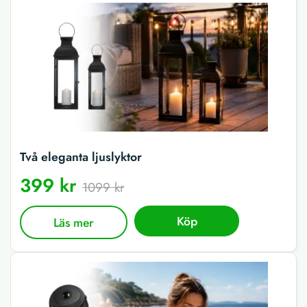
Två eleganta ljuslyktor
399 kr
1099 kr
Köp
Läs mer