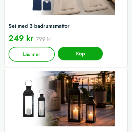
Set med 3 badrumsmattor
249 kr
799 kr
Köp
Läs mer