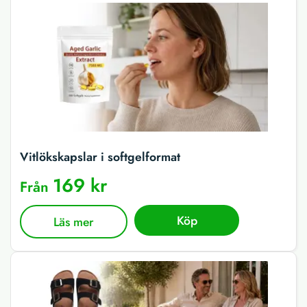
Vitlökskapslar i softgelformat
169 kr
Från
Köp
Läs mer