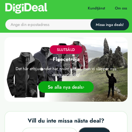
Till startsidan
Kundtjänst
Om oss
SLUTSÅLD
Fleecetröja
Det här erbjudandet har tyvärr gått ut, men vi släpper nya
deals varje dag!
Se alla nya deals
Vill du inte missa nästa deal?