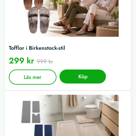
Tofflor i Birkenstock-stil
299 kr
999 kr
Köp
Läs mer