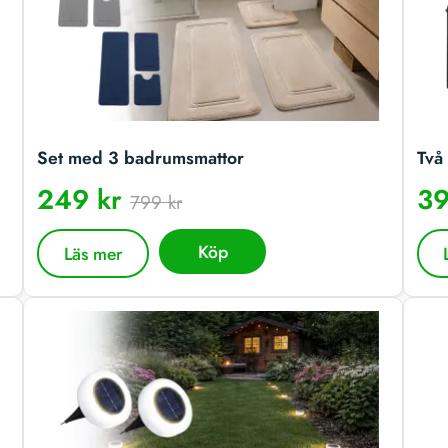
Set med 3 badrumsmattor
Två 
249 kr
39
799 kr
Köp
Läs mer