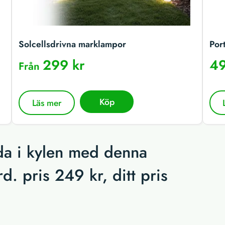
Solcellsdrivna marklampor
Por
299 kr
49
Från
Köp
Läs mer
da i kylen med denna
d. pris 249 kr, ditt pris