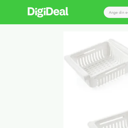
Till startsidan
Det