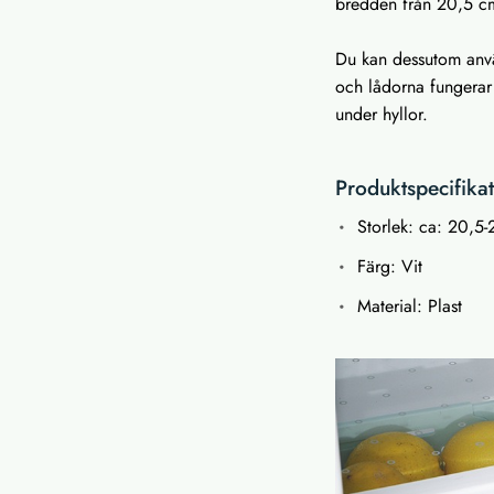
bredden från 20,5 cm
Du kan dessutom anvä
och lådorna fungerar 
under hyllor.
Produktspecifikat
Storlek: ca: 20,5
Färg: Vit
Material: Plast