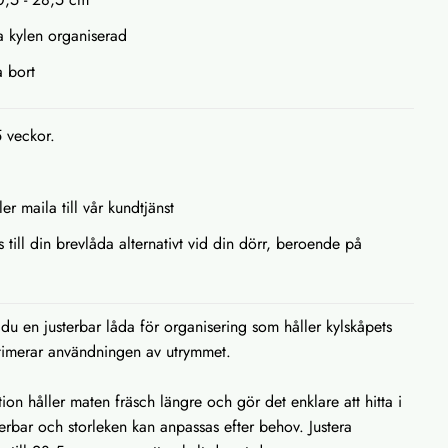
lla kylen organiserad
a bort
5 veckor.
ler maila till vår kundtjänst
s till din brevlåda alternativt vid din dörr, beroende på
u en justerbar låda för organisering som håller kylskåpets
timerar användningen av utrymmet.
ion håller maten fräsch längre och gör det enklare att hitta i
terbar och storleken kan anpassas efter behov. Justera