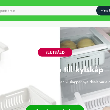
SLUTSÅLD
Förvaringslåda till kylskåp
 här erbjudandet har tyvärr gått ut, men vi släpper nya deals varje 