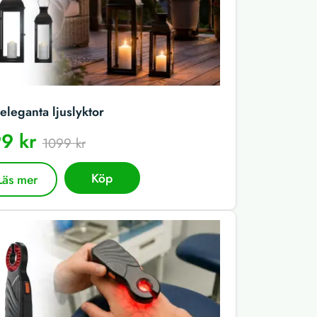
eleganta ljuslyktor
9 kr
1099 kr
Köp
Läs mer