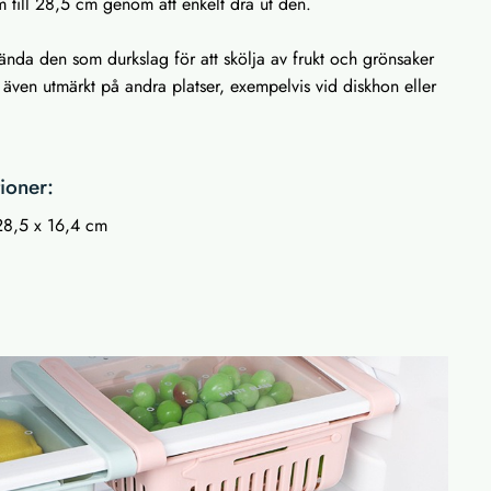
 till 28,5 cm genom att enkelt dra ut den.
nda den som durkslag för att skölja av frukt och grönsaker
även utmärkt på andra platser, exempelvis vid diskhon eller
ioner:
-28,5 x 16,4 cm