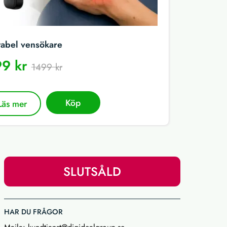
tabel vensökare
9 kr
1499 kr
Köp
Läs mer
SLUTSÅLD
HAR DU FRÅGOR