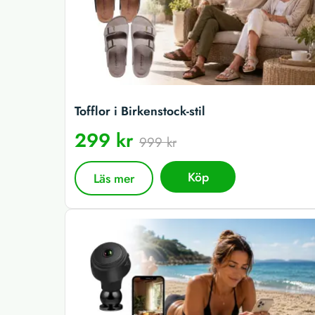
Tofflor i Birkenstock-stil
299 kr
999 kr
Köp
Läs mer