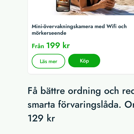
Mini-övervakningskamera med Wifi och
mörkerseende
199 kr
Från
Köp
Läs mer
Få bättre ordning och re
smarta förvaringslåda. Or
129 kr