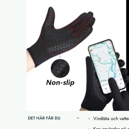
DET HÄR FÅR DU
Vindtäta och vatt
Kan användas på 