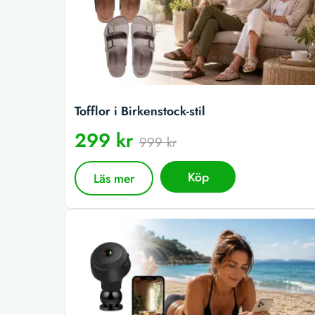
Tofflor i Birkenstock-stil
299 kr
999 kr
Köp
Läs mer