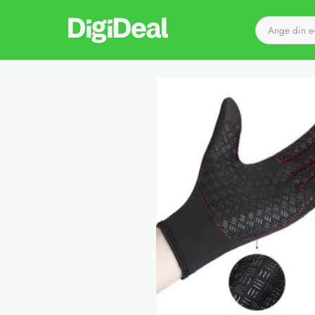
Till startsidan
Det