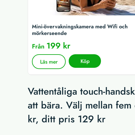
Mini-övervakningskamera med Wifi och
mörkerseende
199 kr
Från
Köp
Läs mer
Vattentåliga touch-hands
att bära. Välj mellan fem
kr, ditt pris 129 kr