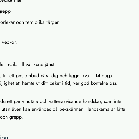
 grepp
storlekar och fem olika färger
4 veckor.
ler maila till vår kundtjänst
as till ett postombud nära dig och ligger kvar i 14 dagar.
lighet att hämta ut ditt paket i tid, var god kontakta oss.
du ett par vindtäta och vattenavvisande handskar, som inte
a utan även kan användas på pekskärmar. Handskarna är lätta
 och grepp.
tion