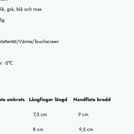
lå, grå, blå och rosa
85g
/Vattentät/Värme/Touchscreen
r: -5℃
ta omkrets Långfinger längd Handflata bredd
cm 7,5 cm 9 cm
 cm 8 cm 9,5 cm