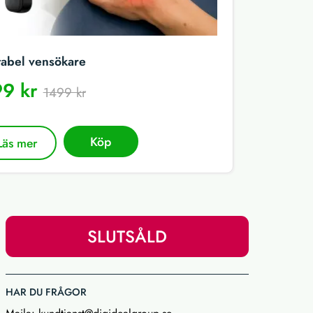
tabel vensökare
9 kr
1499 kr
Köp
Läs mer
SLUTSÅLD
HAR DU FRÅGOR