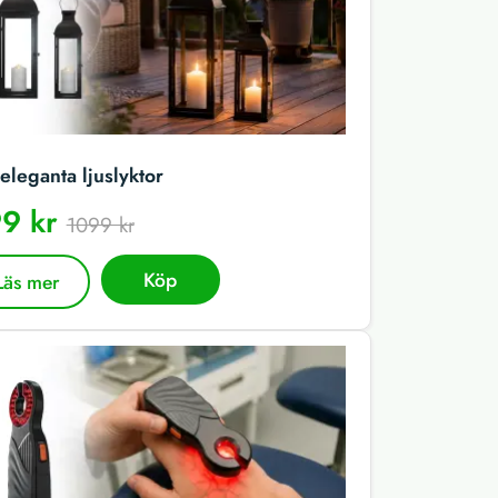
eleganta ljuslyktor
9 kr
1099 kr
Köp
Läs mer