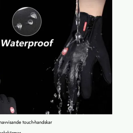
enavvisande touch-handskar
pekskärmar