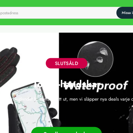
SLUTSÅLD
Touch-handskar
 här erbjudandet har tyvärr gått ut, men vi släpper nya deals varje 