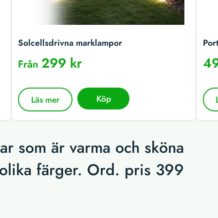
Solcellsdrivna marklampor
Por
299 kr
49
Från
Köp
Läs mer
kar som är varma och sköna
 olika färger. Ord. pris 399