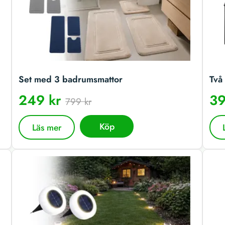
Set med 3 badrumsmattor
Två 
249 kr
39
799 kr
Köp
Läs mer