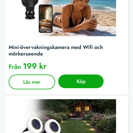
Mini-övervakningskamera med Wifi och
mörkerseende
199 kr
Från
Köp
Läs mer