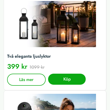
Två eleganta ljuslyktor
399 kr
1099 kr
Köp
Läs mer