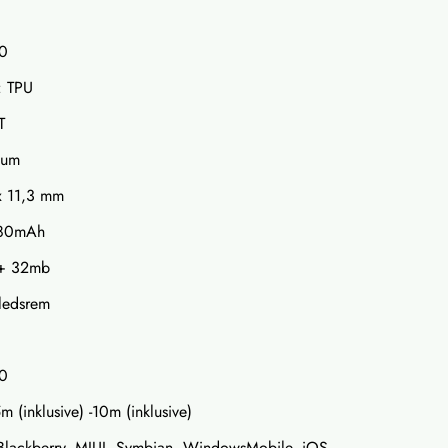
.0
: TPU
T
tum
x 11,3 mm
 180mAh
 + 32mb
ledsrem
.0
m (inklusive) -10m (inklusive)
Blackberry, MIUI, Symbian, WindowsMobile, iOS,