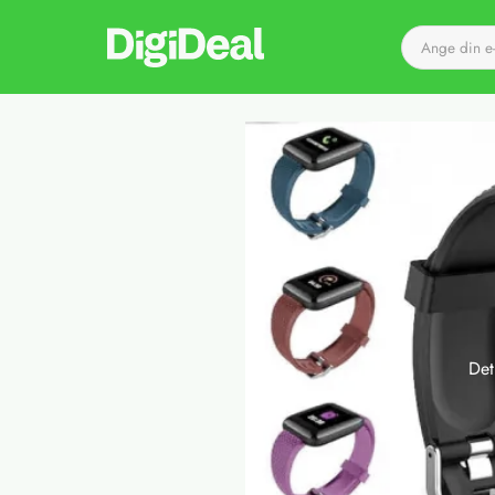
Till startsidan
Det