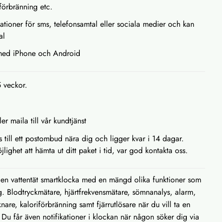
iförbränning etc.
kationer för sms, telefonsamtal eller sociala medier och kan
al
 med iPhone och Android
5 veckor.
ler maila till vår kundtjänst
as till ett postombud nära dig och ligger kvar i 14 dagar.
lighet att hämta ut ditt paket i tid, var god kontakta oss.
en vattentät smartklocka med en mängd olika funktioner som
g. Blodtryckmätare, hjärtfrekvensmätare, sömnanalys, alarm,
nare, kaloriförbränning samt fjärrutlösare när du vill ta en
 Du får även notifikationer i klockan när någon söker dig via