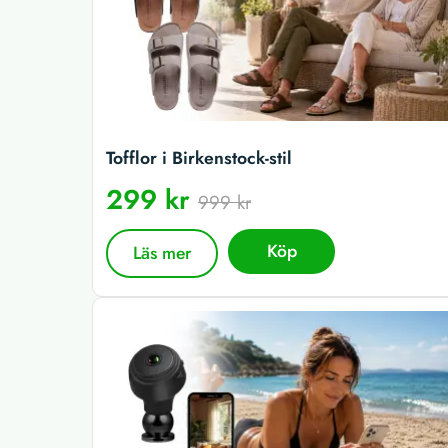
Tofflor i Birkenstock-stil
299 kr
999 kr
Köp
Läs mer