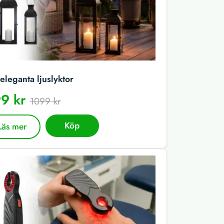
eleganta ljuslyktor
9 kr
1099 kr
Köp
Läs mer