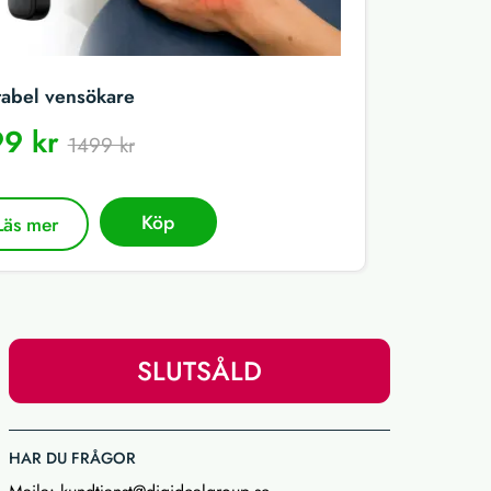
tabel vensökare
9 kr
1499 kr
Köp
Läs mer
SLUTSÅLD
HAR DU FRÅGOR