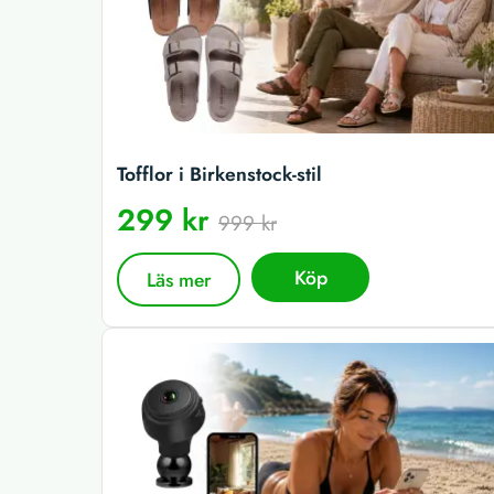
Tofflor i Birkenstock-stil
299 kr
999 kr
Köp
Läs mer