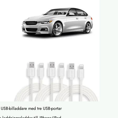
 USB-billaddare med tre USB-portar
n laddningssladdar till iPhone/iPad