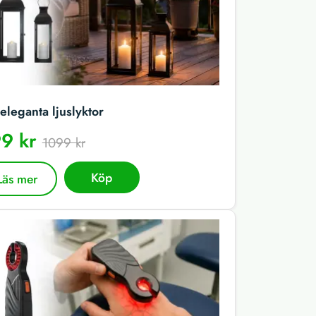
eleganta ljuslyktor
9 kr
1099 kr
Köp
Läs mer