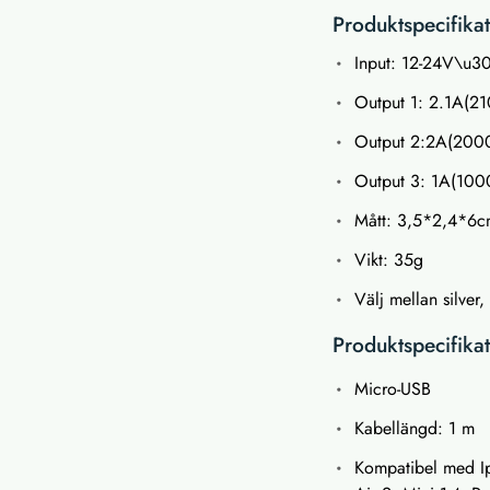
Produktspecifikat
Input: 12-24V\u3
Output 1: 2.1A(2
Output 2:2A(20
Output 3: 1A(10
Mått: 3,5*2,4*6
Vikt: 35g
Välj mellan silver
Produktspecifika
Micro-USB
Kabellängd: 1 m
Kompatibel med Iph