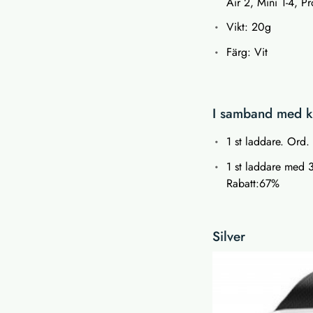
Air 2, Mini 1-4, P
Vikt: 20g
Färg: Vit
I samband med kö
1 st laddare. Ord. 
1 st laddare med 3 
Rabatt:67%
Silver