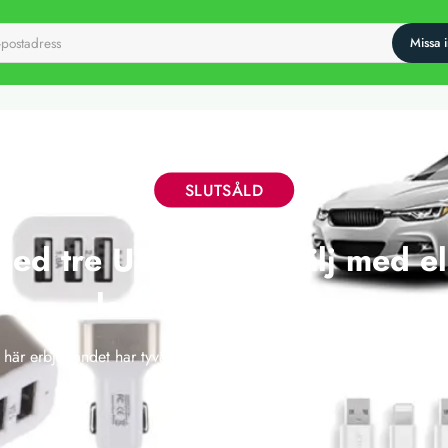
SLUTSÅLD
ed tre USB-uttag - välj med el
laddningssladdar
 här erbjudandet har tyvärr gått ut, men vi släpper nya deals varje 