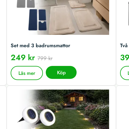
Set med 3 badrumsmattor
Två 
249 kr
39
799 kr
Köp
Läs mer