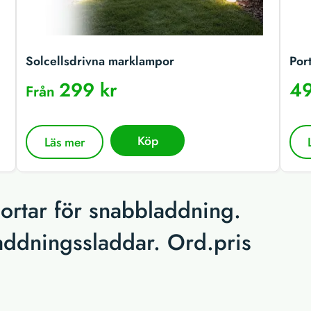
Solcellsdrivna marklampor
Por
299 kr
49
Från
Köp
Läs mer
ortar för snabbladdning.
laddningssladdar. Ord.pris