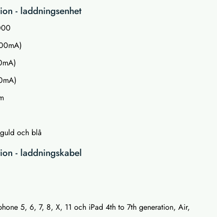
ion - laddningsenhet
000
100mA)
00mA)
00mA)
cm
, guld och blå
tion - laddningskabel
one 5, 6, 7, 8, X, 11 och iPad 4th to 7th generation, Air,