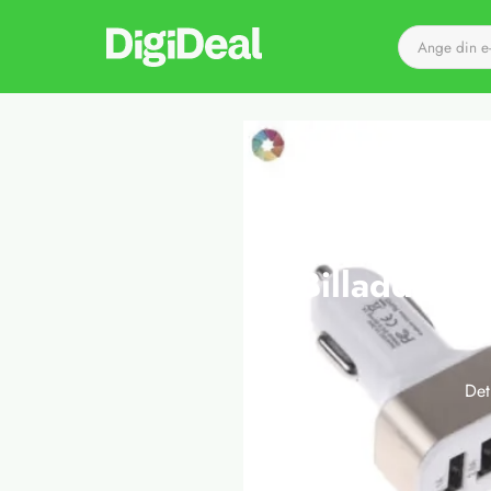
Till startsidan
Billaddare m
Det