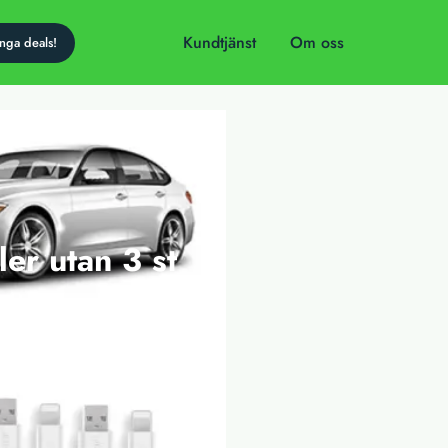
Kundtjänst
Om oss
ler utan 3 st
dag!