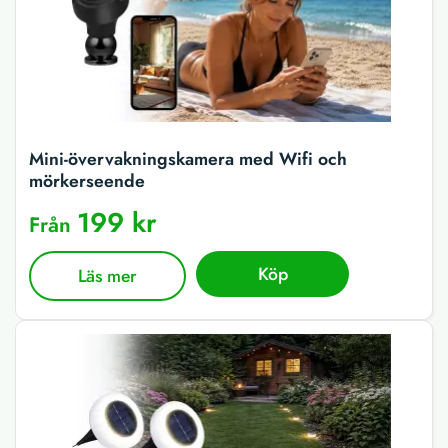
Mini-övervakningskamera med Wifi och
mörkerseende
199 kr
Från
Köp
Läs mer