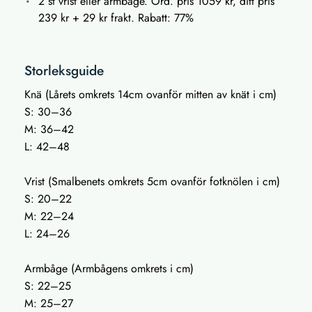
2 st vrist eller armbåge. Ord. pris 1059 kr, ditt pris
239 kr + 29 kr frakt. Rabatt: 77%
Storleksguide
Knä (Lårets omkrets 14cm ovanför mitten av knät i cm)
S: 30–36
M: 36–42
L: 42–48
Vrist (Smalbenets omkrets 5cm ovanför fotknölen i cm)
S: 20–22
M: 22–24
L: 24–26
Armbåge (Armbågens omkrets i cm)
S: 22–25
M: 25–27