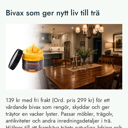
Bivax som ger nytt liv till trä
139 kr med fri frakt (Ord. pris 299 kr) för ett
vårdande bivax som rengör, skyddar och ger
träytor en vacker lyster. Passar möbler, trägolv,
antikviteter och andra inredningsdetaljer i trä.
Hjälper till att framhäva träets naturliga ådring och