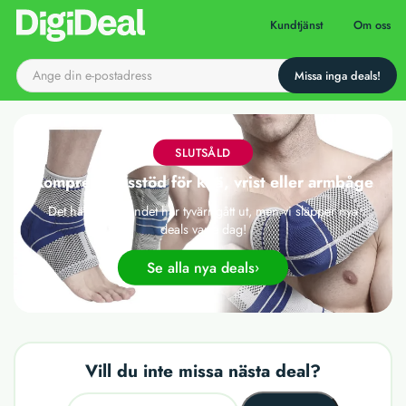
Till startsidan
Kundtjänst
Om oss
SLUTSÅLD
Kompressionsstöd för knä, vrist eller armbåge
Det här erbjudandet har tyvärr gått ut, men vi släpper nya
deals varje dag!
Se alla nya deals
Vill du inte missa nästa deal?