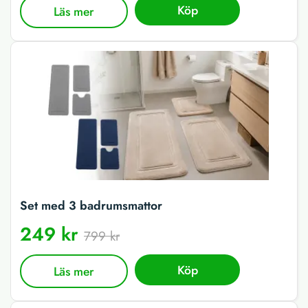
Köp
Läs mer
Set med 3 badrumsmattor
249 kr
799 kr
Köp
Läs mer