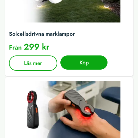
Solcellsdrivna marklampor
299 kr
Från
Köp
Läs mer