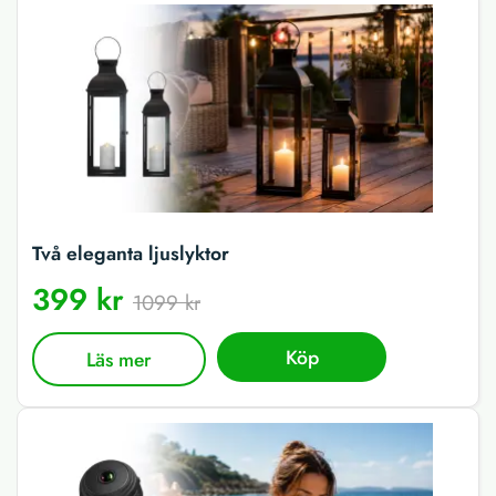
Två eleganta ljuslyktor
399 kr
1099 kr
Köp
Läs mer