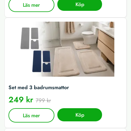
Köp
Läs mer
Set med 3 badrumsmattor
249 kr
799 kr
Köp
Läs mer