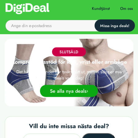
Till startsidan
Kundtjänst
Om oss
SLUTSÅLD
Kompressionsstöd för knä, vrist eller armbåge
Det här erbjudandet har tyvärr gått ut, men vi släpper nya
deals varje dag!
Se alla nya deals
Vill du inte missa nästa deal?