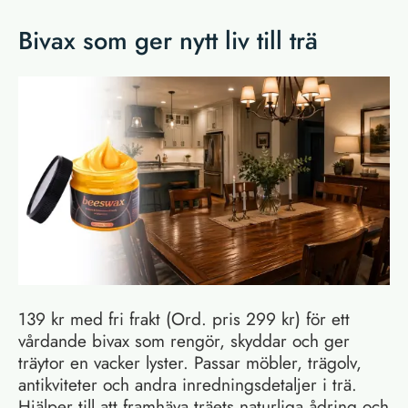
Bivax som ger nytt liv till trä
139 kr med fri frakt (Ord. pris 299 kr) för ett
vårdande bivax som rengör, skyddar och ger
träytor en vacker lyster. Passar möbler, trägolv,
antikviteter och andra inredningsdetaljer i trä.
Hjälper till att framhäva träets naturliga ådring och