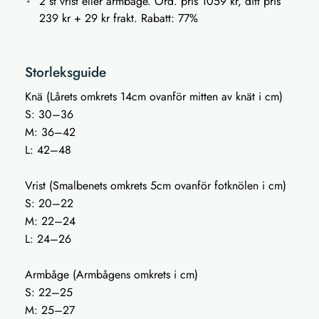
2 st vrist eller armbåge. Ord. pris 1059 kr, ditt pris
239 kr + 29 kr frakt. Rabatt: 77%
Storleksguide
Knä (Lårets omkrets 14cm ovanför mitten av knät i cm)
S: 30–36
M: 36–42
L: 42–48
Vrist (Smalbenets omkrets 5cm ovanför fotknölen i cm)
S: 20–22
M: 22–24
L: 24–26
Armbåge (Armbågens omkrets i cm)
S: 22–25
M: 25–27