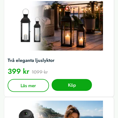
Två eleganta ljuslyktor
399 kr
1099 kr
Köp
Läs mer