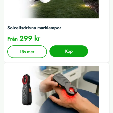
Solcellsdrivna marklampor
299 kr
Från
Köp
Läs mer