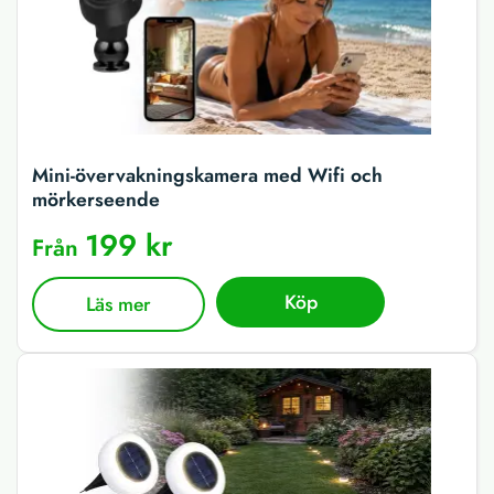
Mini-övervakningskamera med Wifi och
mörkerseende
199 kr
Från
Köp
Läs mer