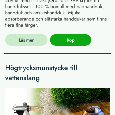
269 kr med fri frakt (Ord. pris 799 kr) för ett
handduksset i 100 % bomull med badhandduk,
handduk och ansiktshandduk. Mjuka,
absorberande och slitstarka handdukar som finns i
flera fina färger.
Läs mer
Köp
Högtrycksmunstycke till
vattenslang