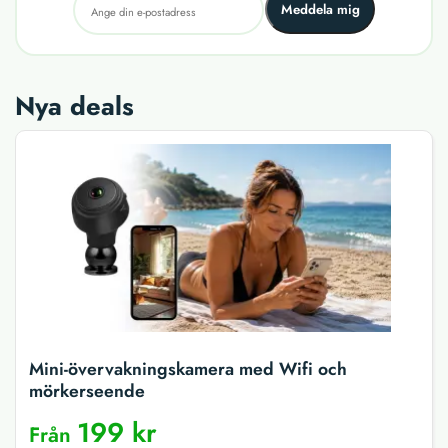
Meddela mig
Nya deals
Mini-övervakningskamera med Wifi och
mörkerseende
199 kr
Från