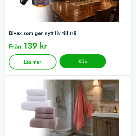
Bivax som ger nytt liv till trä
139 kr
Från
Köp
Läs mer