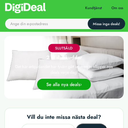
Till startsidan
Kundtjänst
Om oss
SLUTSÅLD
2 st dunkuddar
Det här erbjudandet har tyvärr gått ut, men vi släpper nya
deals varje dag!
Se alla nya deals
Vill du inte missa nästa deal?