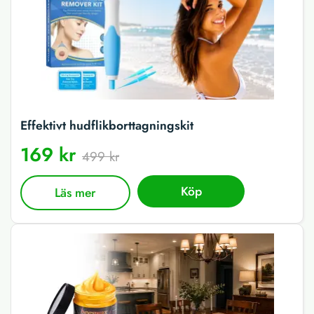
Effektivt hudflikborttagningskit
169 kr
499 kr
Köp
Läs mer