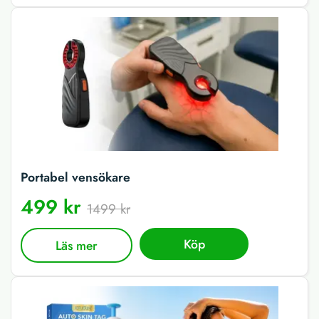
Portabel vensökare
499 kr
1499 kr
Köp
Läs mer