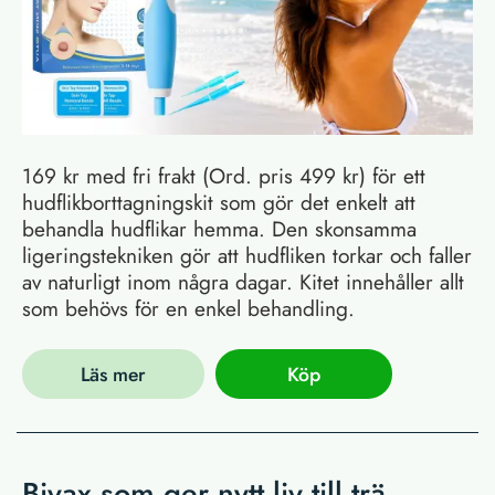
169 kr med fri frakt (Ord. pris 499 kr) för ett
hudflikborttagningskit som gör det enkelt att
behandla hudflikar hemma. Den skonsamma
ligeringstekniken gör att hudfliken torkar och faller
av naturligt inom några dagar. Kitet innehåller allt
som behövs för en enkel behandling.
Läs mer
Köp
Bivax som ger nytt liv till trä