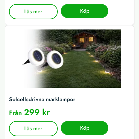
Köp
Läs mer
Solcellsdrivna marklampor
299 kr
Från
Köp
Läs mer