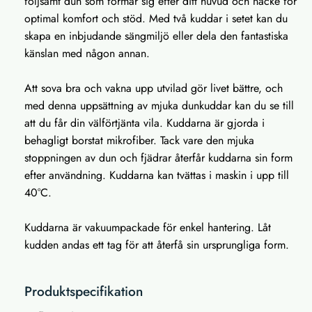
följsamt dun som formar sig efter ditt huvud och nacke för
optimal komfort och stöd. Med två kuddar i setet kan du
skapa en inbjudande sängmiljö eller dela den fantastiska
känslan med någon annan.
Att sova bra och vakna upp utvilad gör livet bättre, och
med denna uppsättning av mjuka dunkuddar kan du se till
att du får din välförtjänta vila. Kuddarna är gjorda i
behagligt borstat mikrofiber. Tack vare den mjuka
stoppningen av dun och fjädrar återfår kuddarna sin form
efter användning. Kuddarna kan tvättas i maskin i upp till
40°C.
Kuddarna är vakuumpackade för enkel hantering. Låt
kudden andas ett tag för att återfå sin ursprungliga form.
Produktspecifikation