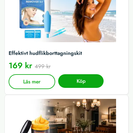
Effektivt hudflikborttagningskit
169 kr
499 kr
Köp
Läs mer