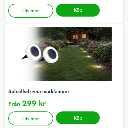
Köp
Läs mer
Solcellsdrivna marklampor
299 kr
Från
Köp
Läs mer