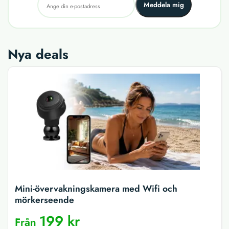
Meddela mig
Nya deals
Mini-övervakningskamera med Wifi och
mörkerseende
199 kr
Från