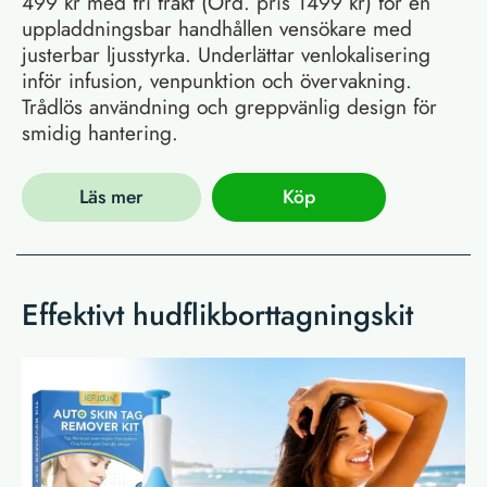
499 kr med fri frakt (Ord. pris 1499 kr) för en
uppladdningsbar handhållen vensökare med
justerbar ljusstyrka. Underlättar venlokalisering
inför infusion, venpunktion och övervakning.
Trådlös användning och greppvänlig design för
smidig hantering.
Läs mer
Köp
Effektivt hudflikborttagningskit