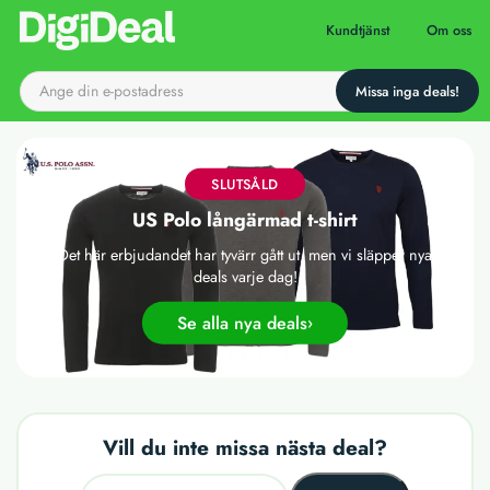
Till startsidan
Kundtjänst
Om oss
SLUTSÅLD
US Polo långärmad t-shirt
Det här erbjudandet har tyvärr gått ut, men vi släpper nya
deals varje dag!
Se alla nya deals
Vill du inte missa nästa deal?