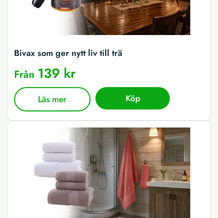
Bivax som ger nytt liv till trä
139 kr
Från
Köp
Läs mer