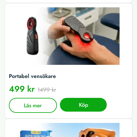
Portabel vensökare
499 kr
1499 kr
Köp
Läs mer