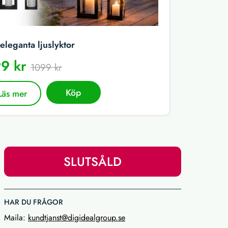
eleganta ljuslyktor
9 kr
1099 kr
Köp
Läs mer
SLUTSÅLD
HAR DU FRÅGOR
Maila:
kundtjanst@digidealgroup.se