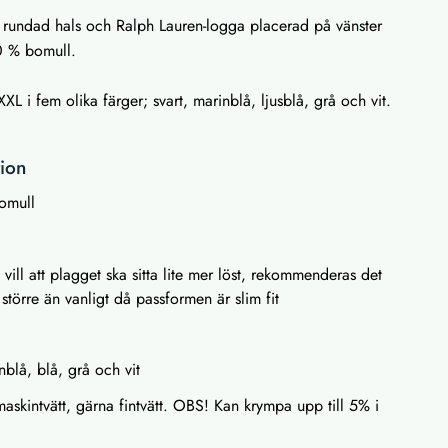
, rundad hals och Ralph Lauren-logga placerad på vänster
00 % bomull.
XXL i fem olika färger; svart, marinblå, ljusblå, grå och vit.
tion
omull
vill att plagget ska sitta lite mer löst, rekommenderas det
k större än vanligt då passformen är slim fit
nblå, blå, grå och vit
askintvätt, gärna fintvätt. OBS! Kan krympa upp till 5% i