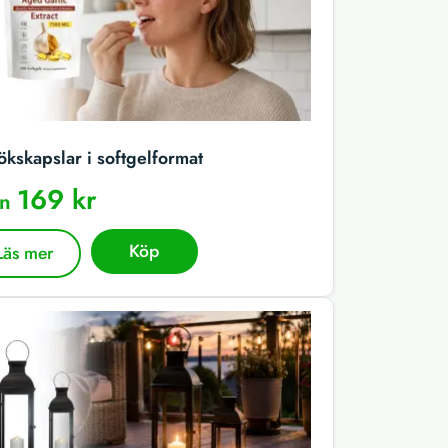
ökskapslar i softgelformat
169 kr
ån
Köp
Läs mer