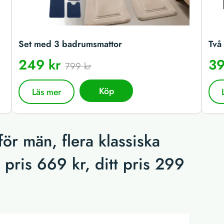
Set med 3 badrumsmattor
Två 
249 kr
39
799 kr
Köp
Läs mer
för män, flera klassiska
 pris 669 kr, ditt pris 299