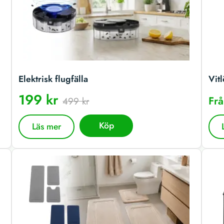
Elektrisk flugfälla
Vitl
199 kr
Fr
499 kr
Köp
Läs mer