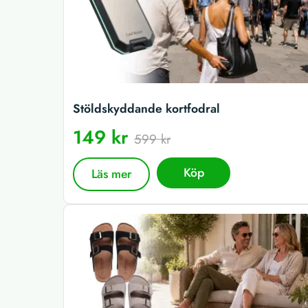
Stöldskyddande kortfodral
149 kr
599 kr
Köp
Läs mer