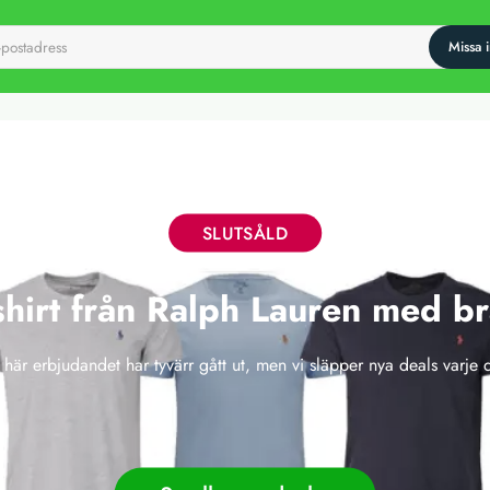
SLUTSÅLD
hirt från Ralph Lauren med b
 här erbjudandet har tyvärr gått ut, men vi släpper nya deals varje 