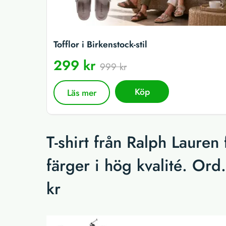
Tofflor i Birkenstock-stil
299 kr
999 kr
Köp
Läs mer
T-shirt från Ralph Lauren 
färger i hög kvalité. Ord.
kr