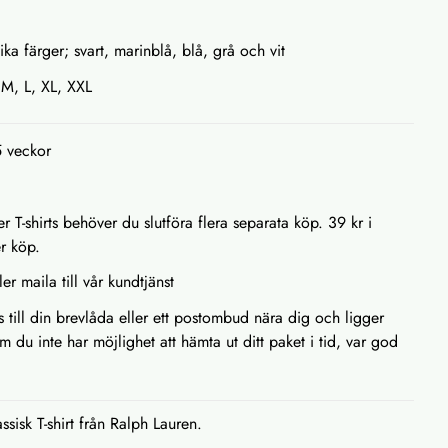
g
ka färger; svart, marinblå, blå, grå och vit
a M, L, XL, XXL
5 veckor
r T-shirts behöver du slutföra flera separata köp. 39 kr i
er köp.
ler maila till vår kundtjänst
as till din brevlåda eller ett postombud nära dig och ligger
m du inte har möjlighet att hämta ut ditt paket i tid, var god
ssisk T-shirt från Ralph Lauren.