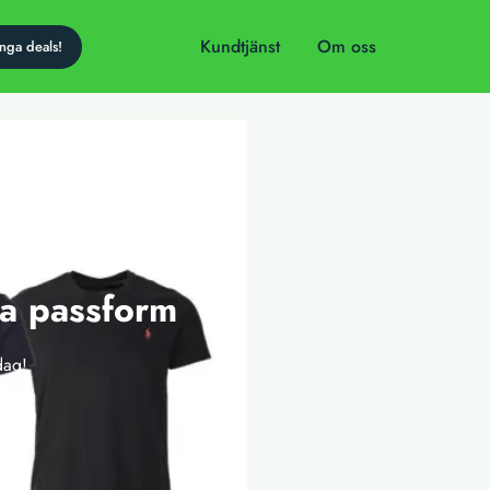
Kundtjänst
Om oss
ra passform
dag!