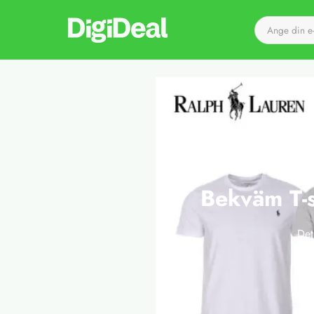
Till startsidan
Bekväm T-s
Det