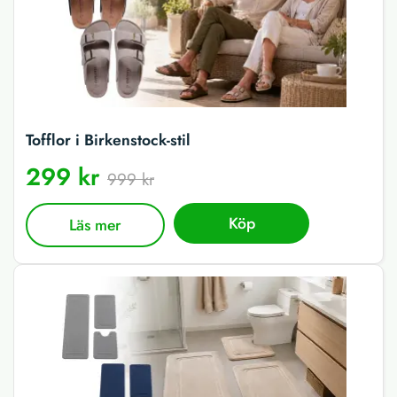
Tofflor i Birkenstock-stil
299 kr
999 kr
Köp
Läs mer