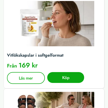
Vitlökskapslar i softgelformat
169 kr
Från
Köp
Läs mer