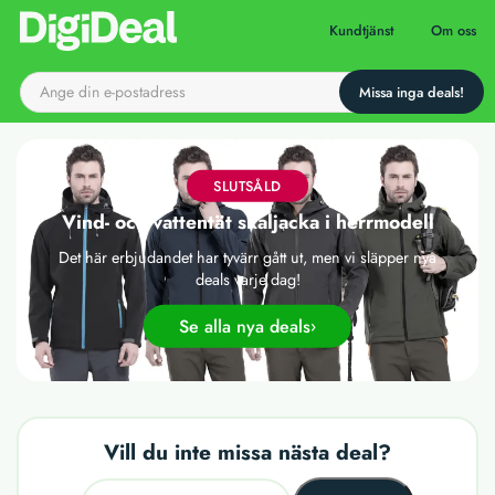
Till startsidan
Kundtjänst
Om oss
SLUTSÅLD
Vind- och vattentät skaljacka i herrmodell
Det här erbjudandet har tyvärr gått ut, men vi släpper nya
deals varje dag!
Se alla nya deals
Vill du inte missa nästa deal?