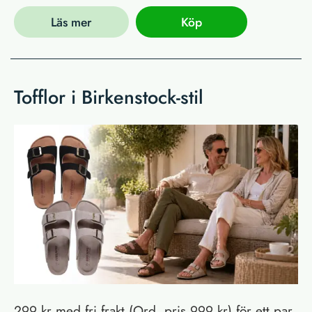
Läs mer
Köp
Tofflor i Birkenstock-stil
299 kr med fri frakt (Ord. pris 999 kr) för ett par