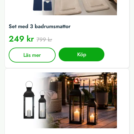
Set med 3 badrumsmattor
249 kr
799 kr
Köp
Läs mer