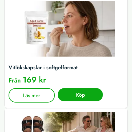
Vitlökskapslar i softgelformat
169 kr
Från
Köp
Läs mer