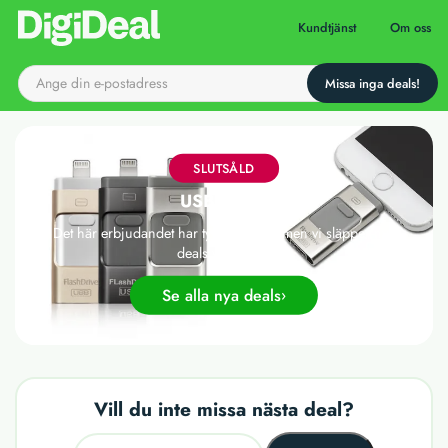
Till startsidan
Kundtjänst
Om oss
SLUTSÅLD
USB-minne
Det här erbjudandet har tyvärr gått ut, men vi släpper nya
deals varje dag!
Se alla nya deals
Vill du inte missa nästa deal?