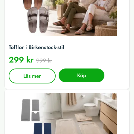
Tofflor i Birkenstock-stil
299 kr
999 kr
Köp
Läs mer