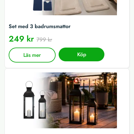
Set med 3 badrumsmattor
249 kr
799 kr
Köp
Läs mer